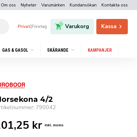
Om oss
Nyheter
Varumärken
Kundansökan
Kontakta oss
0
Varukorg
Kassa
|
Privat
Företag
GAS & GASOL
SKÄRANDE
KAMPANJER
orsekona 4/2
rtikelnummer: 790042
201,25
kr
Inkl. moms