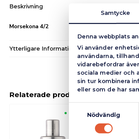
Beskrivning
Samtycke
Morsekona 4/2
Denna webbplats an
Vi använder enhetsid
Ytterligare Information
användarna, tillhand
vidarebefordrar även
sociala medier och 
sin tur kombinera i
eller som de har sam
Relaterade produkter
Samtyckesval
Finns i lager
Nödvändig