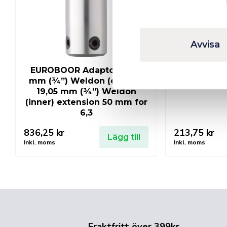
Avvisa
EUROBOOR Adaptor 19,05
Mors
mm (¾”) Weldon (outer) –
19,05 mm (¾”) Weldon
(inner) extension 50 mm for
6,3
836,25
kr
213,75
kr
Lägg till
Inkl. moms
Inkl. moms
Fraktfritt över 399kr