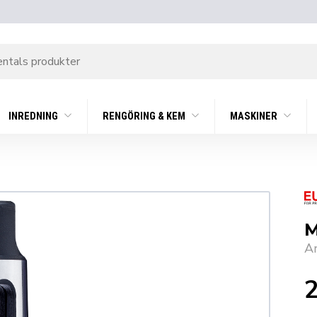
INREDNING
RENGÖRING & KEM
MASKINER
M
A