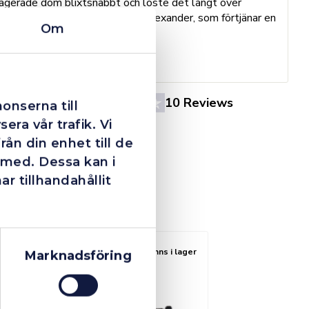
agerade dom blixtsnabbt och löste det långt över
h
förväntan. Hade kontakt med Alexander, som förtjänar en
o
Om
extra guldstjärna.
e
St
4.4
10 Reviews
onserna till
era vår trafik. Vi
ån din enhet till de
 med. Dessa kan i
 tillhandahållit
Finns i lager
Marknadsföring