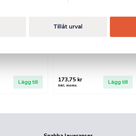
Tillåt urval
ekona 4/1
Morsekona 2/1
173,75
kr
Lägg till
Lägg till
Inkl. moms
Snabba leveranser