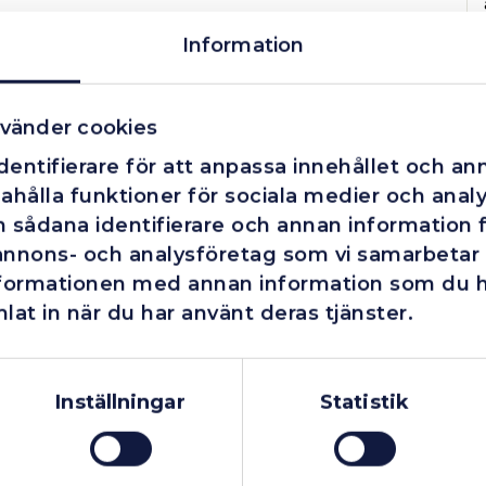
Information
vänder cookies
entifierare för att anpassa innehållet och ann
ahålla funktioner för sociala medier och analys
 sådana identifierare och annan information fr
annons- och analysföretag som vi samarbetar
nformationen med annan information som du har
lat in när du har använt deras tjänster.
Företag
Exkl. moms
Privatperson
Inkl. moms
Fåtal kvar i lager
Finns i lager
Inställningar
Statistik