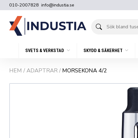
010-2007828
info@industia.se
Sök
bland
tusentals
produkter
SVETS & VERKSTAD
SKYDD & SÄKERHET
HEM
/
ADAPTRAR
/
MORSEKONA 4/2