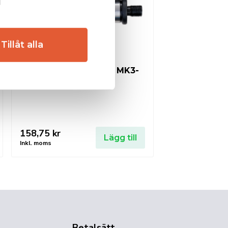
Tillåt alla
EUROBOOR Adapter MK3-
1/2x20UNF
158,75
kr
Lägg till
Inkl. moms
Betalsätt