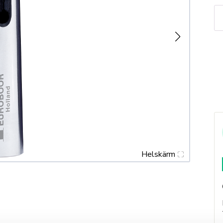
M
4/
m
Helskärm