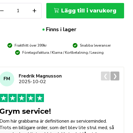
orsekona
−
+
Lägg till i varukorg
2
ängd
Finns i lager
Fraktfritt över 399kr
Snabba leveranser
Företagsfaktura / Klarna / Kortbetalning / Leasing
❮
❯
Fredrik Magnusson
FM
2025-10-02
Grym service!
Dom här grabbarna är definitionen av serviceminded.
Trots en billigare order, som det blev lite strul med, så
B