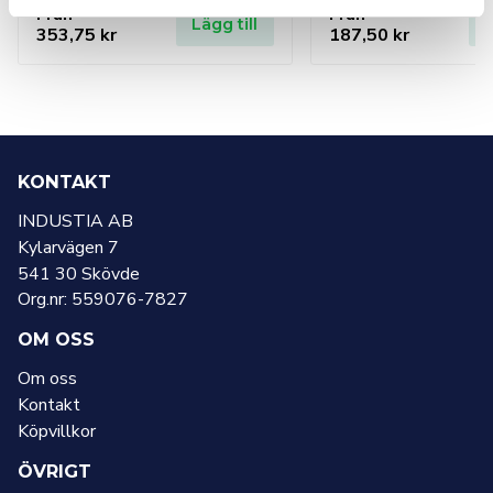
Från
Från
Lägg till
L
353,75
kr
187,50
kr
KONTAKT
INDUSTIA AB
Kylarvägen 7
541 30 Skövde
Org.nr: 559076-7827
OM OSS
Om oss
Kontakt
Köpvillkor
ÖVRIGT