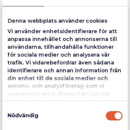
❮
❯
Fredrik Magnusson
FM
2025-10-02
Denna webbplats använder cookies
Vi använder enhetsidentifierare för att
anpassa innehållet och annonserna till
Grym service!
användarna, tillhandahålla funktioner
Dom här grabbarna är definitionen av serviceminded.
för sociala medier och analysera vår
Trots en billigare order, som det blev lite strul med,
trafik. Vi vidarebefordrar även sådana
så agerade dom blixtsnabbt och löste det långt över
identifierare och annan information från
förväntan. Hade kontakt med Alexander, som förtjänar
din enhet till de sociala medier och
en extra guldstjärna.
annons- och analysföretag som vi
samarbetar med. Dessa kan i sin tur
kombinera informationen med annan
4.4
10 Reviews
Samtyckesval
information som du har tillhandahållit
Nödvändig
eller som de har samlat in när du har
Företag
Exkl. moms
använt deras tjänster.