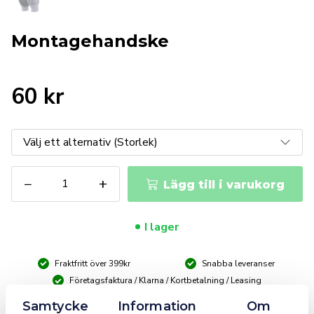
Montagehandske
60
kr
Montagehandske
−
+
Lägg till i varukorg
mängd
I lager
Fraktfritt över 399kr
Snabba leveranser
Företagsfaktura / Klarna / Kortbetalning / Leasing
Samtycke
Information
Om