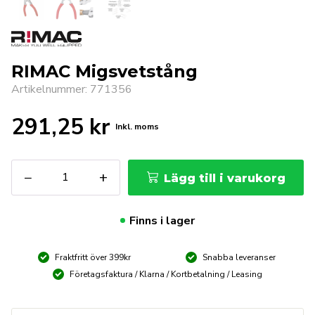
RIMAC Migsvetstång
Artikelnummer: 771356
291,25
kr
Inkl. moms
RIMAC
−
+
Lägg till i varukorg
Migsvetstång
mängd
Finns i lager
Fraktfritt över 399kr
Snabba leveranser
Företagsfaktura / Klarna / Kortbetalning / Leasing