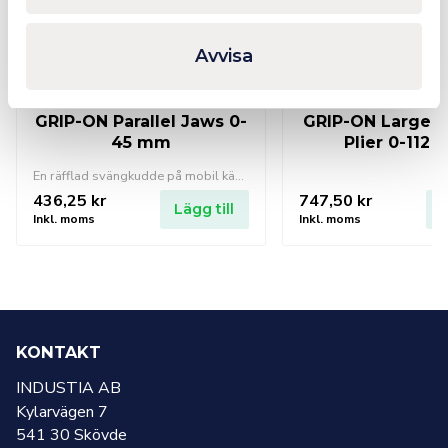
Avvisa
GRIP-ON Parallel Jaws 0-
GRIP-ON Large C
45 mm
Plier 0-112
En räfflad svängkudde på mobil käke: Håll fast i avsmalnande ytor utan att glida. Helt plan kontakt av spetsar: Förhindrar avrundning av muttrar och bultar.
436,25
kr
747,50
kr
Lägg till
L
Inkl. moms
Inkl. moms
KONTAKT
INDUSTIA AB
Kylarvägen 7
541 30 Skövde