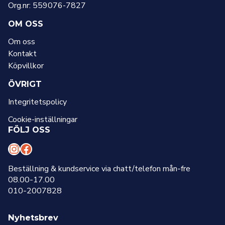
Org.nr: 559076-7827
OM OSS
Om oss
Kontakt
Köpvillkor
ÖVRIGT
Integritetspolicy
Cookie-inställningar
FÖLJ OSS
I
F
n
a
Beställning & kundservice via chatt/telefon mån-fre
08.00-17.00
s
c
010-2007828
t
e
a
b
Nyhetsbrev