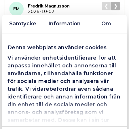
❮
❯
Fredrik Magnusson
FM
2025-10-02
Samtycke
Information
Om
Grym service!
Denna webbplats använder cookies
Dom här grabbarna är definitionen av serviceminded.
Trots en billigare order, som det blev lite strul med,
Vi använder enhetsidentifierare för att
så agerade dom blixtsnabbt och löste det långt över
anpassa innehållet och annonserna till
förväntan. Hade kontakt med Alexander, som förtjänar
användarna, tillhandahålla funktioner
en extra guldstjärna.
för sociala medier och analysera vår
trafik. Vi vidarebefordrar även sådana
identifierare och annan information från
4.4
10 Reviews
din enhet till de sociala medier och
annons- och analysföretag som vi
samarbetar med. Dessa kan i sin tur
kombinera informationen med annan