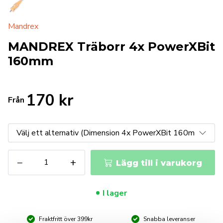
Mandrex
MANDREX Träborr 4x PowerXBit
160mm
170
kr
Från
MANDREX
−
+
Lägg till i varukorg
Träborr
4x
PowerXBit
I lager
160mm
mängd
Fraktfritt över 399kr
Snabba leveranser