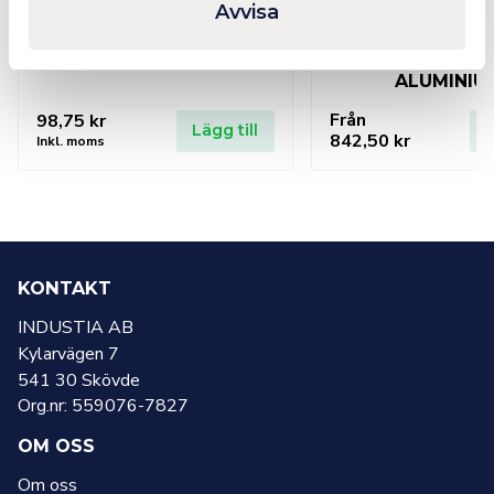
Avvisa
Kapning metervara
MIGSVETST
ALUMINIU
Från
98,75
kr
Lägg till
L
842,50
kr
Inkl. moms
KONTAKT
INDUSTIA AB
Kylarvägen 7
541 30 Skövde
Org.nr: 559076-7827
OM OSS
Om oss