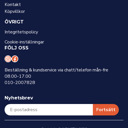
Kontakt
Köpvillkor
ÖVRIGT
Integritetspolicy
Cookie-inställningar
FÖLJ OSS
I
F
n
a
Beställning & kundservice via chatt/telefon mån-fre
08.00-17.00
s
c
010-2007828
t
e
a
b
Nyhetsbrev
g
o
r
o
Fortsätt
a
k
m