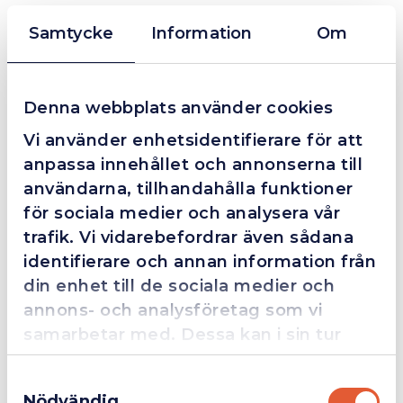
Företagsfaktura / Klarna / Kortbetalning / Leasing
Samtycke
Information
Om
❮
❯
Fredrik Magnusson
FM
2025-10-02
Denna webbplats använder cookies
Vi använder enhetsidentifierare för att
anpassa innehållet och annonserna till
användarna, tillhandahålla funktioner
Grym service!
för sociala medier och analysera vår
Dom här grabbarna är definitionen av serviceminded.
trafik. Vi vidarebefordrar även sådana
Trots en billigare order, som det blev lite strul med,
identifierare och annan information från
så agerade dom blixtsnabbt och löste det långt över
förväntan. Hade kontakt med Alexander, som förtjänar
din enhet till de sociala medier och
en extra guldstjärna.
annons- och analysföretag som vi
samarbetar med. Dessa kan i sin tur
kombinera informationen med annan
Samtyckesval
information som du har tillhandahållit
4.4
10 Reviews
Nödvändig