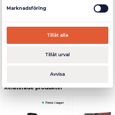
Marknadsföring
pH: 13
Dos: 2-4%
Ersätter tidigare MACO
Car & Truckwash.
Tillåt alla
Ytterligare Information
Tillåt urval
Bilagor
Avvisa
Relaterade produkter
Finns i lager