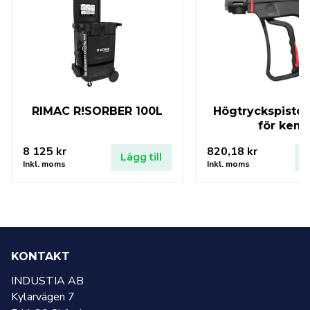
RIMAC R!SORBER 100L
Högtryckspisto
för kem
8 125
kr
820,18
kr
Lägg till
L
Inkl. moms
Inkl. moms
KONTAKT
INDUSTIA AB
Kylarvägen 7