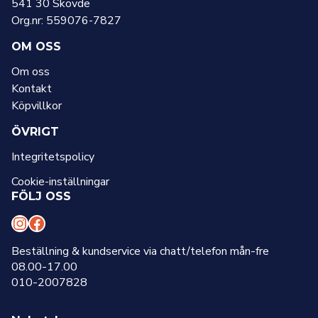
541 30 Skövde
Org.nr: 559076-7827
OM OSS
Om oss
Kontakt
Köpvillkor
ÖVRIGT
Integritetspolicy
Cookie-inställningar
FÖLJ OSS
I
F
n
a
Beställning & kundservice via chatt/telefon mån-fre
08.00-17.00
s
c
010-2007828
t
e
a
b