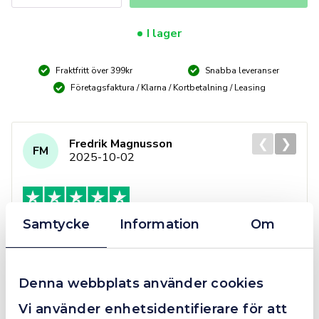
FOAM
CLEANER
I lager
5/20L
mängd
Fraktfritt över 399kr
Snabba leveranser
Företagsfaktura / Klarna / Kortbetalning / Leasing
❮
❯
Fredrik Magnusson
FM
2025-10-02
Samtycke
Information
Om
Grym service!
Dom här grabbarna är definitionen av serviceminded.
Trots en billigare order, som det blev lite strul med,
Denna webbplats använder cookies
så agerade dom blixtsnabbt och löste det långt över
förväntan. Hade kontakt med Alexander, som förtjänar
Vi använder enhetsidentifierare för att
en extra guldstjärna.