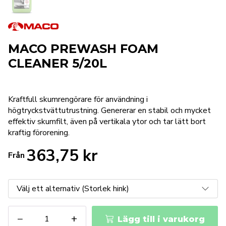
MACO PREWASH FOAM
CLEANER 5/20L
Kraftfull skumrengörare för användning i
högtryckstvättutrustning. Genererar en stabil och mycket
effektiv skumfilt, även på vertikala ytor och tar lätt bort
kraftig förorening.
363,75
kr
Från
MACO
−
+
Lägg till i varukorg
PREWASH