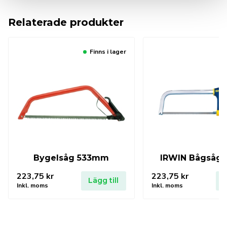
Relaterade produkter
Finns i lager
Bygelsåg 533mm
IRWIN Bågsåg 
223,75
kr
223,75
kr
Lägg till
L
Inkl. moms
Inkl. moms