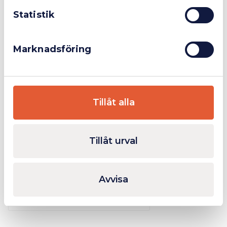
Statistik
Du kanske också gillar …
Marknadsföring
Fåtal kvar i lager
Tillåt alla
Tillåt urval
M7 Sticksåg 18V 5.0Ah
Avvisa
5 562,50
kr
Lägg till
Inkl. moms