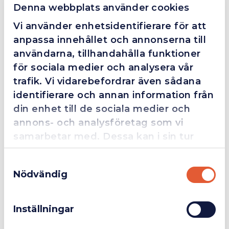
Denna webbplats använder cookies
Vi använder enhetsidentifierare för att
Beskrivning
anpassa innehållet och annonserna till
användarna, tillhandahålla funktioner
M7 Sticksåg 18v (exkl. batteri & laddare)
för sociala medier och analysera vår
trafik. Vi vidarebefordrar även sådana
Slaglängd 25 mm
identifierare och annan information från
Varvtal 0-2200 rpm
din enhet till de sociala medier och
Nyckellöst bladbyte
Inbyggd LED
annons- och analysföretag som vi
samarbetar med. Dessa kan i sin tur
kombinera informationen med annan
Samtyckesval
information som du har tillhandahållit
Nödvändig
Ytterligare Information
eller som de har samlat in när du har
Företag
Exkl. moms
använt deras tjänster.
Bilagor
Inställningar
Privatperson
Inkl. moms