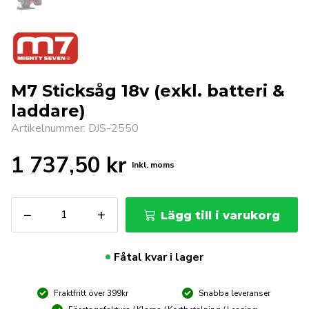
M7 Sticksåg 18v (exkl. batteri &
laddare)
Artikelnummer: DJS-2550
1 737,50
kr
Inkl. moms
M7
−
+
Lägg till i varukorg
Sticksåg
18v
(exkl.
Fåtal kvar i lager
batteri
&
Fraktfritt över 399kr
Snabba leveranser
laddare)