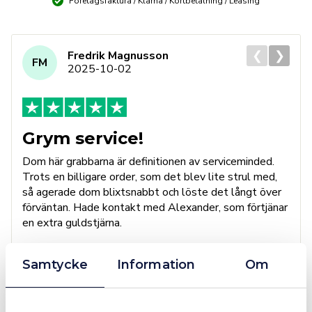
mängd
Företagsfaktura / Klarna / Kortbetalning / Leasing
❮
❯
Fredrik Magnusson
FM
2025-10-02
Grym service!
Dom här grabbarna är definitionen av serviceminded.
Trots en billigare order, som det blev lite strul med,
så agerade dom blixtsnabbt och löste det långt över
förväntan. Hade kontakt med Alexander, som förtjänar
en extra guldstjärna.
Samtycke
Information
Om
4.4
10 Reviews