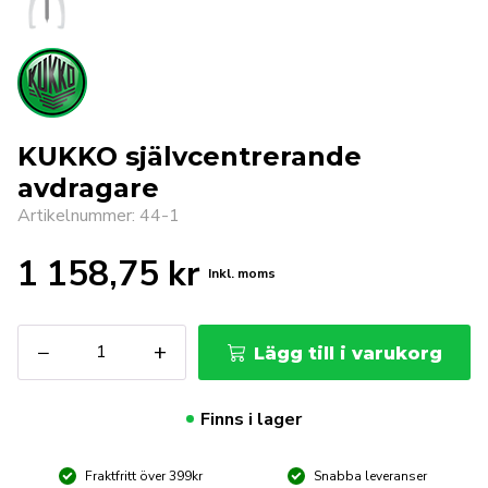
KUKKO självcentrerande
avdragare
Artikelnummer: 44-1
1 158,75
kr
Inkl. moms
KUKKO
−
+
Lägg till i varukorg
självcentrerande
avdragare
mängd
Finns i lager
Fraktfritt över 399kr
Snabba leveranser