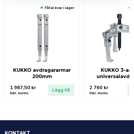
Fåtal kvar i lager
KUKKO avdragararmar
KUKKO 3-ar
200mm
universalavdr
1 987,50
kr
2 760
kr
Lägg till
L
Inkl. moms
Inkl. moms
KONTAKT