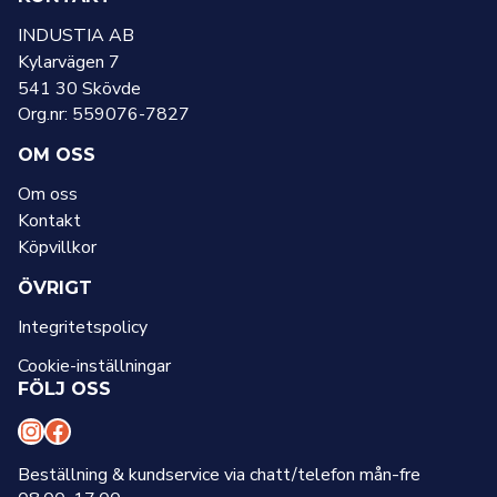
INDUSTIA AB
Kylarvägen 7
541 30 Skövde
Org.nr: 559076-7827
OM OSS
Om oss
Kontakt
Köpvillkor
ÖVRIGT
Integritetspolicy
Cookie-inställningar
FÖLJ OSS
I
F
n
a
Beställning & kundservice via chatt/telefon mån-fre