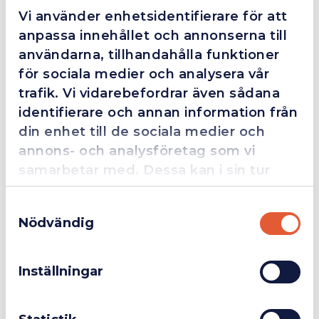
Vi använder enhetsidentifierare för att
anpassa innehållet och annonserna till
Beskrivning
användarna, tillhandahålla funktioner
för sociala medier och analysera vår
trafik. Vi vidarebefordrar även sådana
KUKKO självcentrerande avdragare
KUKKO Universell 2-armad avdragare. Självcentrerande
identifierare och annan information från
standardkäftar.
din enhet till de sociala medier och
Längd 100 mm, Höjd 100.
annons- och analysföretag som vi
samarbetar med. Dessa kan i sin tur
Ytterligare Information
kombinera informationen med annan
Samtyckesval
information som du har tillhandahållit
Nödvändig
Bilagor
eller som de har samlat in när du har
Företag
Exkl. moms
använt deras tjänster.
Inställningar
Privatperson
Inkl. moms
Kombinerar med