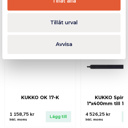
Tillåt alla
Relaterade produkter
Tillåt urval
Fåtal kvar i lager
Avvisa
KUKKO OK 17-K
KUKKO Spind
1″x400mm till 18
1 158,75
kr
4 526,25
kr
Lägg till
L
Inkl. moms
Inkl. moms