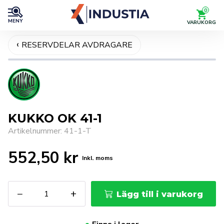
0
MENY
VARUKORG
RESERVDELAR AVDRAGARE
Helskärm
KUKKO OK 41-1
Artikelnummer: 41-1-T
552,50
kr
Inkl. moms
KUKKO
−
+
Lägg till i varukorg
OK
41-
1