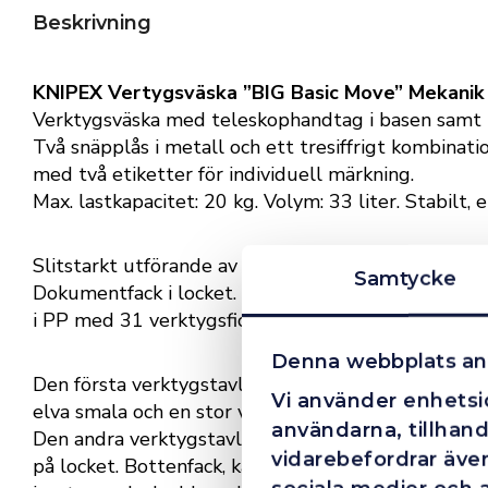
Beskrivning
KNIPEX Vertygsväska ”BIG Basic Move” Mekanik i
Verktygsväska med teleskophandtag i basen samt t
Två snäpplås i metall och ett tresiffrigt kombinatio
med två etiketter för individuell märkning.
Max. lastkapacitet: 20 kg. Volym: 33 liter. Stabilt
Slitstarkt utförande av ABS-material, svart. Alum
Samtycke
Dokumentfack i locket. Två löstagbara verktygspan
i PP med 31 verktygsfickor att fylla.
Denna webbplats an
Den första verktygstavlan har tio verktygsfickor oc
Vi använder enhetsid
elva smala och en stor verktygsficka på basen.
användarna, tillhand
Den andra verktygstavlan har tio verktygsfickor, e
vidarebefordrar även
på locket. Bottenfack, kan fixeras med tryckknapp