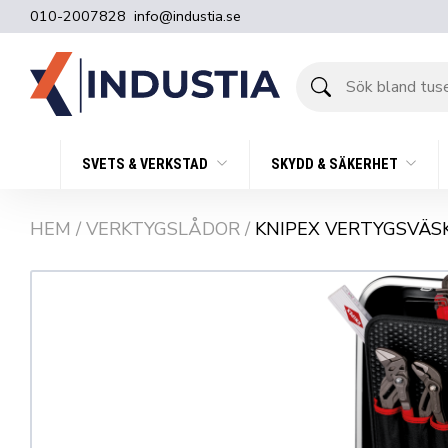
010-2007828
info@industia.se
Sök
bland
tusentals
produkter
SVETS & VERKSTAD
SKYDD & SÄKERHET
HEM
/
VERKTYGSLÅDOR
/
KNIPEX VERTYGSVÄSKA