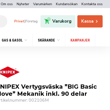
Om oss
Nyheter
Varumärken
Kundansökan
Kontakta oss
0
Varukorg
Kassa
|
Privat
Företag
GAS & GASOL
SKÄRANDE
KAMPANJER
NIPEX Vertygsväska ”BIG Basic
ove” Mekanik inkl. 90 delar
rtikelnummer: 002106M