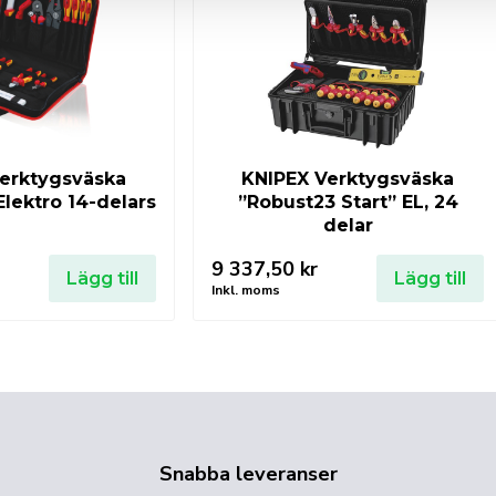
erktygsväska
KNIPEX Verktygsväska
lektro 14-delars
”Robust23 Start” EL, 24
delar
9 337,50
kr
Lägg till
Lägg till
Inkl. moms
Snabba leveranser