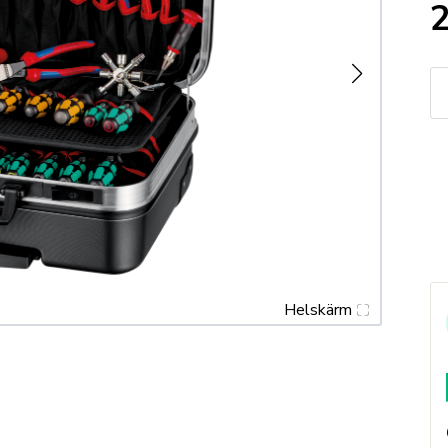
K
Ve
"B
Ba
M
Me
in
9
de
m
Helskärm