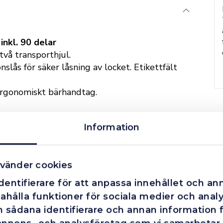
nkl. 90 delar
vå transporthjul.
nslås för säker låsning av locket. Etikettfält
, ergonomiskt bärhandtag.
iniumram runt hela lådan. Metallgångjärn.
Information
eler tillverkade i smutsavstötande kanalplast
vänder cookies
h en elastisk rem på ena sidan av locket samt
entifierare för att anpassa innehållet och ann
ahålla funktioner för sociala medier och analys
n elastisk rem på basen och en dokumentficka
 sådana identifierare och annan information fr
, höjd 70 mm, ytterligare uppdelbart genom