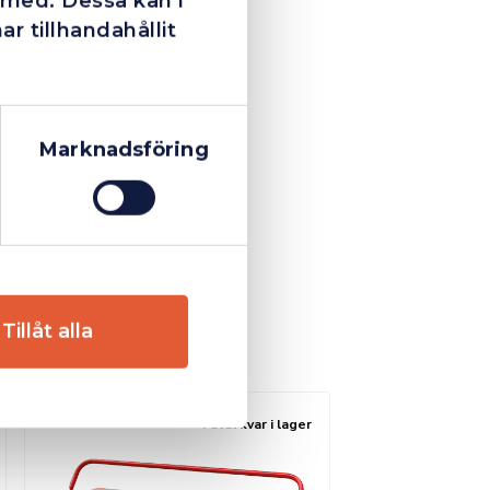
 med. Dessa kan i
 tillhandahållit
Marknadsföring
Tillåt alla
Fåtal kvar i lager