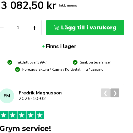
23 082,50
kr
Inkl. moms
NIPEX
−
+
Lägg till i varukorg
rtygsväska
IG
sic
Finns i lager
ove"
kanik
kl.
Fraktfritt över 399kr
Snabba leveranser
0
Företagsfaktura / Klarna / Kortbetalning / Leasing
lar
ängd
❮
❯
Fredrik Magnusson
FM
2025-10-02
Grym service!