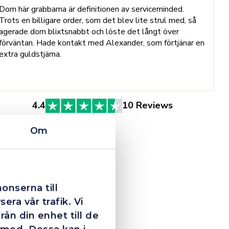
Dom här grabbarna är definitionen av serviceminded.
Trots en billigare order, som det blev lite strul med, så
B
agerade dom blixtsnabbt och löste det långt över
h
förväntan. Hade kontakt med Alexander, som förtjänar en
o
extra guldstjärna.
e
St
4.4
10 Reviews
Om
onserna till
era vår trafik. Vi
ån din enhet till de