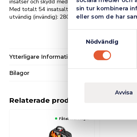
sociala medier och 
insatser och skydd med 14 stora verktygsfickor.
sin tur kombinera i
Med totalt 54 insatsalternativ. – Mått bredd utv
utvändig (invändig): 280mm 200mm – Mått djup 
eller som de har sam
Samtyckesval
Nödvändig
Ytterligare Information
Bilagor
Avvisa
Relaterade produkter
Fåtal kvar i lager