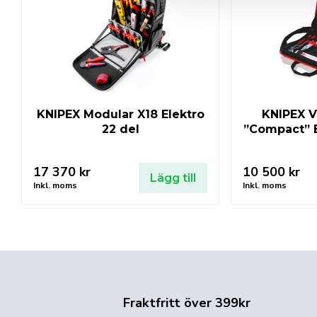
KNIPEX Modular X18 Elektro
KNIPEX V
22 del
”Compact” E
17 370
kr
10 500
kr
Lägg till
Inkl. moms
Inkl. moms
Fraktfritt över 399kr