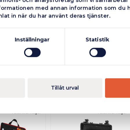
annons- och analysföretag som vi samarbetar
nformationen med annan information som du har
ändig (invändig): 430mm 350mm – Mått höjd
utvändigt (invändigt): 515mm 480mm
lat in när du har använt deras tjänster.
Företag
Exkl. moms
Privatperson
Inkl. moms
Inställningar
Statistik
Tillåt urval
Fåtal kvar i lager
Fåtal kvar i lager