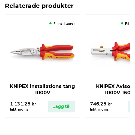
Relaterade produkter
Finns i lager
Fåtal
KNIPEX Installations tång
KNIPEX Avisol
1000V
1000V 160
1 131,25
kr
746,25
kr
Lägg till
L
Inkl. moms
Inkl. moms