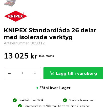
KNIPEX Standardlåda 26 delar
med isolerade verktyg
Artikelnummer: 989912
13 025
kr
Inkl. moms
KNIPEX
−
+
Lägg till i varukorg
Standardlåda
26
delar
Fåtal kvar i lager
med
isolerade
Fraktfritt över 399kr
Snabba leveranser
verktyg
mängd
Företagsfaktura / Klarna / Kortbetalning / Leasing