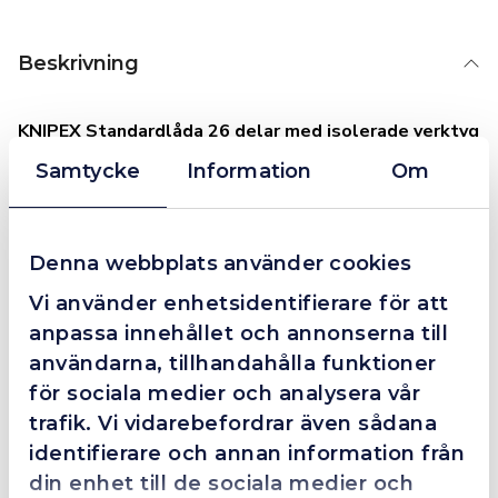
Beskrivning
KNIPEX Standardlåda 26 delar med isolerade verktyg
Slaghållfast plastlåda. Utrustad med ett sortiment
Samtycke
Information
Om
isolerade KNIPEX-verktyg för arbeten på elanläggningar.
Skumplastinlägg med fördjupningar för verktyg. Fixerbar
avskiljare.
Denna webbplats använder cookies
Mått utvändigt (b x h x d): 440 x 105 x 385 mm.
Vi använder enhetsidentifierare för att
Innerfack: 26 St.
anpassa innehållet och annonserna till
användarna, tillhandahålla funktioner
Leveransomfång:
för sociala medier och analysera vår
trafik. Vi vidarebefordrar även sådana
1 x 98 52 KNIPEX Kabelkniv, 1 x 98 53 03 KNIPEX
Avmantlingskniv.
identifierare och annan information från
1 x 98 40 KNIPEX T-handtag med utvändig fyrkant
din enhet till de sociala medier och
1/2“.