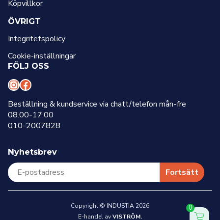
Köpvillkor
ÖVRIGT
Integritetspolicy
Cookie-inställningar
FÖLJ OSS
I
F
n
a
Beställning & kundservice via chatt/telefon mån-fre
08.00-17.00
s
c
010-2007828
t
e
a
b
Nyhetsbrev
g
o
r
o
Fortsätt
a
k
m
Copyright © INDUSTIA 2026
0
E-handel av
VISTRÖM