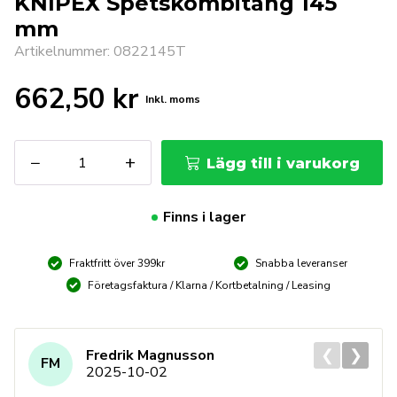
KNIPEX Spetskombitång 145
mm
Artikelnummer: 0822145T
662,50
kr
Inkl. moms
KNIPEX
−
+
Lägg till i varukorg
Spetskombitång
145
mm
Finns i lager
mängd
Fraktfritt över 399kr
Snabba leveranser
Företagsfaktura / Klarna / Kortbetalning / Leasing
❮
❯
Fredrik Magnusson
FM
2025-10-02