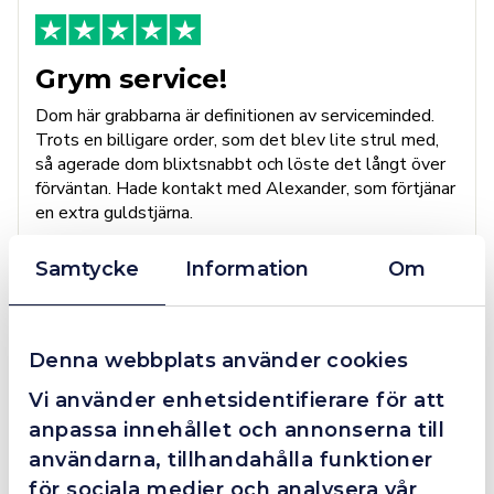
Grym service!
Dom här grabbarna är definitionen av serviceminded.
Trots en billigare order, som det blev lite strul med,
så agerade dom blixtsnabbt och löste det långt över
förväntan. Hade kontakt med Alexander, som förtjänar
en extra guldstjärna.
Samtycke
Information
Om
4.4
10 Reviews
Denna webbplats använder cookies
Vi använder enhetsidentifierare för att
Beskrivning
anpassa innehållet och annonserna till
användarna, tillhandahålla funktioner
KNIPEX Spetskombitång 145 mm
för sociala medier och analysera vår