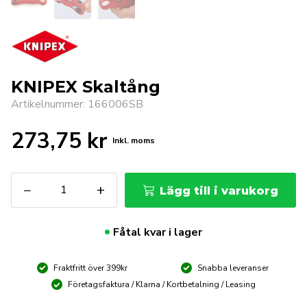
KNIPEX Skaltång
Artikelnummer: 166006SB
273,75
kr
Inkl. moms
KNIPEX
−
+
Lägg till i varukorg
Skaltång
mängd
Fåtal kvar i lager
Fraktfritt över 399kr
Snabba leveranser
Företagsfaktura / Klarna / Kortbetalning / Leasing