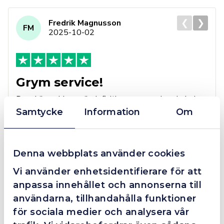
❮
❯
Fredrik Magnusson
FM
2025-10-02
Grym service!
Dom här grabbarna är definitionen av serviceminded.
Trots en billigare order, som det blev lite strul med,
Samtycke
Information
Om
så agerade dom blixtsnabbt och löste det långt över
förväntan. Hade kontakt med Alexander, som förtjänar
en extra guldstjärna.
Denna webbplats använder cookies
Vi använder enhetsidentifierare för att
anpassa innehållet och annonserna till
4.4
10 Reviews
användarna, tillhandahålla funktioner
för sociala medier och analysera vår