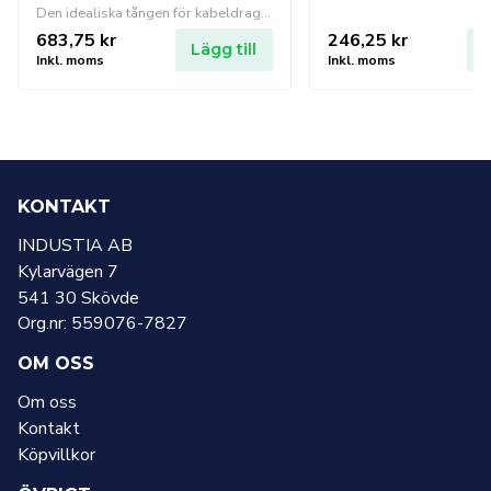
Den idealiska tången för kabeldragningsarbeten för att gripa och böja tråd.
683,75
kr
246,25
kr
Lägg till
L
Inkl. moms
Inkl. moms
KONTAKT
INDUSTIA AB
Kylarvägen 7
541 30 Skövde
Org.nr: 559076-7827
OM OSS
Om oss
Kontakt
Köpvillkor