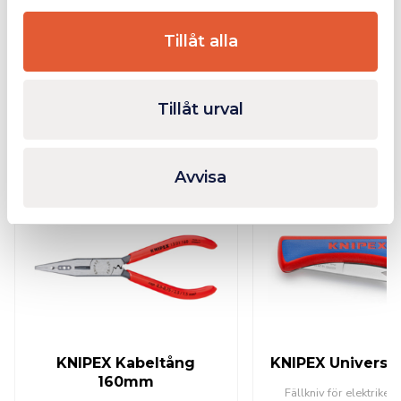
Bilagor
Tillåt alla
Tillåt urval
Relaterade produkter
Avvisa
Finns i lager
KNIPEX Kabeltång
KNIPEX Universal
160mm
Fällkniv för elektrike