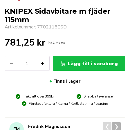
KNIPEX Sidavbitare m fjäder
115mm
Artikelnummer: 7702115ESD
781,25
kr
Inkl. moms
KNIPEX
−
+
Lägg till i varukorg
Sidavbitare
m
fjäder
Finns i lager
115mm
mängd
Fraktfritt över 399kr
Snabba leveranser
Företagsfaktura / Klarna / Kortbetalning / Leasing
❮
❯
Fredrik Magnusson
FM