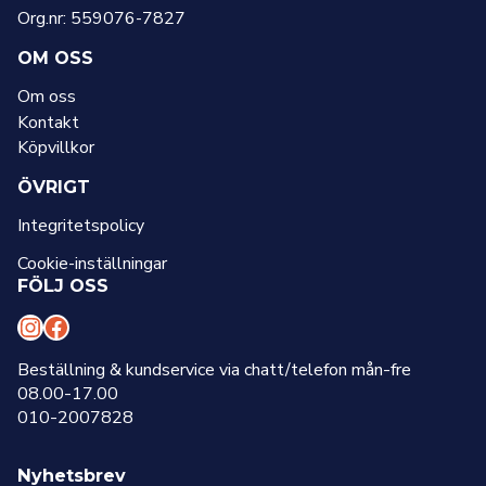
Org.nr: 559076-7827
OM OSS
Om oss
Kontakt
Köpvillkor
ÖVRIGT
Integritetspolicy
Cookie-inställningar
FÖLJ OSS
I
F
n
a
Beställning & kundservice via chatt/telefon mån-fre
08.00-17.00
s
c
010-2007828
t
e
a
b
Nyhetsbrev