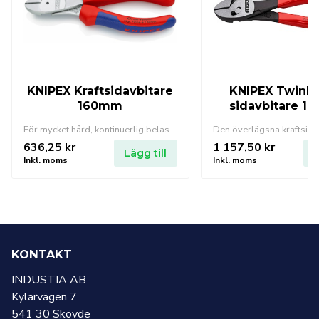
KNIPEX Kraftsidavbitare
KNIPEX TwinF
160mm
sidavbitare 1
För mycket hård, kontinuerlig belastning. Hög klippeffekt med liten kraftansträngning genom optimal anpassning av skärvinkel och utväxlingsförhållande med ergonomisk handtagsform.
636,25
kr
1 157,50
kr
Lägg till
L
Inkl. moms
Inkl. moms
KONTAKT
INDUSTIA AB
Kylarvägen 7
541 30 Skövde