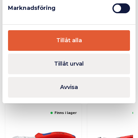
1,6mm.
Marknadsföring
14mm.
7,5mm.
Huvudbredd (A): 11mm.
ESD: Ja.
Tillåt alla
Ytterligare Information
Bilagor
Tillåt urval
Avvisa
Relaterade produkter
Finns i lager