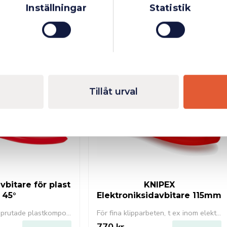
Inställningar
Statistik
Finns i lager
Fåtal kvar i lager
Tillåt urval
vbitare för plast
KNIPEX
45°
Elektroniksidavbitare 115mm
För kapning av sprutade plastkomponenter och gjutrester i plan med komponentens yta.
För fina klipparbeten, t ex inom elektronik och finmekanik.