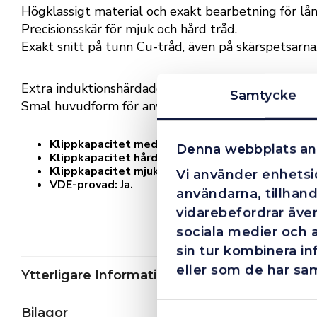
Högklassigt material och exakt bearbetning för lång
Precisionsskär för mjuk och hård tråd.
Exakt snitt på tunn Cu-tråd, även på skärspetsarna
Extra induktionshärdade skär, skärhårdhet ca 62 H
Samtycke
Smal huvudform för användning i svårtillgängliga
Klippkapacitet medelhård tråd (diameter): Ø 3,
Denna webbplats an
Klippkapacitet hård tråd (diameter): Ø 2,5mm.
Klippkapacitet mjuk tråd (diameter): Ø 4,0mm.
Vi använder enhetsid
VDE-provad: Ja.
användarna, tillhand
vidarebefordrar även
sociala medier och 
sin tur kombinera i
eller som de har sam
Ytterligare Information
Samtyckesval
Bilagor