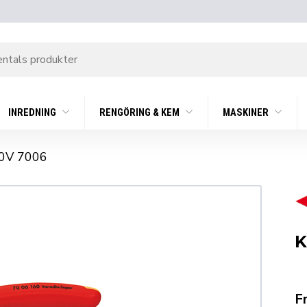
INREDNING
RENGÖRING & KEM
MASKINER
0V 7006
K
F