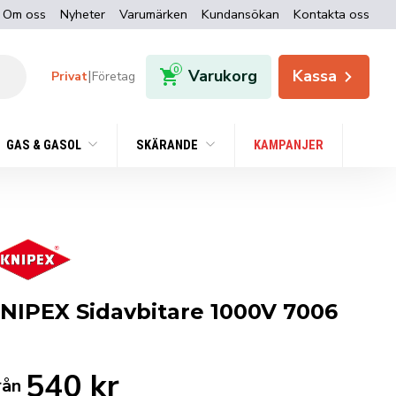
Om oss
Nyheter
Varumärken
Kundansökan
Kontakta oss
0
Varukorg
Kassa
|
Privat
Företag
GAS & GASOL
SKÄRANDE
KAMPANJER
NIPEX Sidavbitare 1000V 7006
540
kr
rån