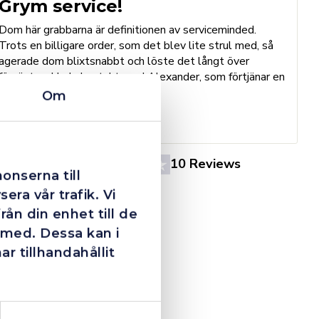
Grym service!
Dom här grabbarna är definitionen av serviceminded.
Trots en billigare order, som det blev lite strul med, så
B
agerade dom blixtsnabbt och löste det långt över
h
förväntan. Hade kontakt med Alexander, som förtjänar en
o
extra guldstjärna.
Om
e
St
4.4
10 Reviews
onserna till
era vår trafik. Vi
ån din enhet till de
 med. Dessa kan i
 tillhandahållit