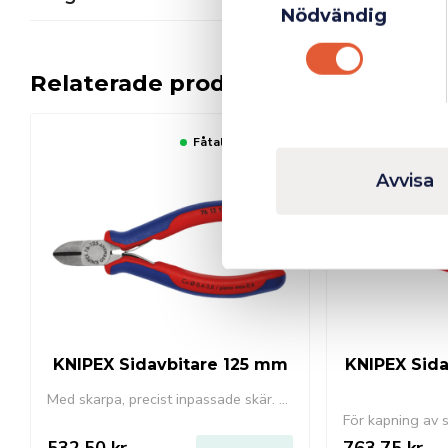
Nödvändig
Relaterade produkter
Fåtal kvar i lager
Avvisa
KNIPEX Sidavbitare 125 mm
KNIPEX Sida
Med skarpa, precist inpassade skär. Extra induktionshärdade skär, skärhårdhet ca 63 HRC. Ilagd led med fasett.