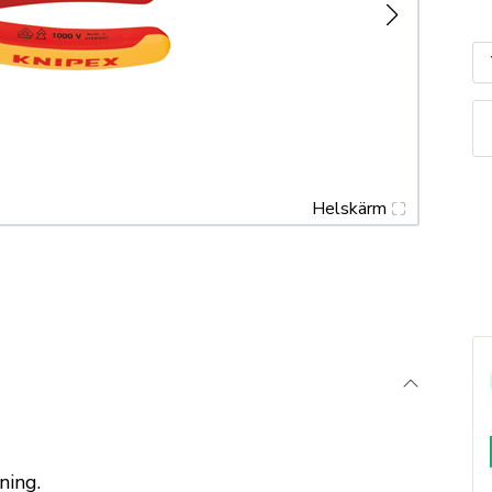
K
Si
1
7
m
Helskärm
ning.