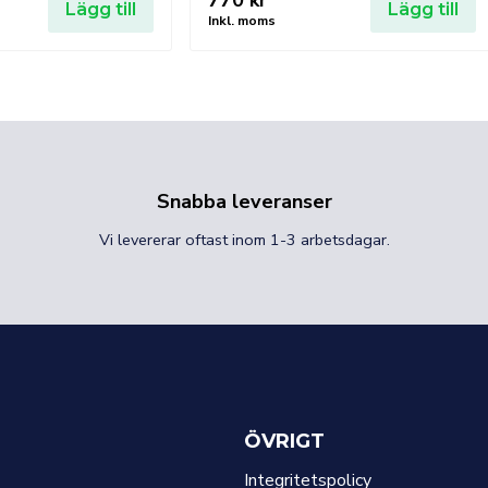
770
kr
Lägg till
Lägg till
Inkl. moms
Snabba leveranser
Vi levererar oftast inom 1-3 arbetsdagar.
ÖVRIGT
Integritetspolicy