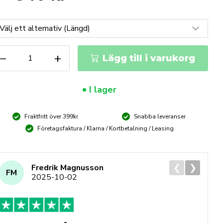
NIPEX
−
+
Lägg till i varukorg
davbitare
000V
006
I lager
ängd
Fraktfritt över 399kr
Snabba leveranser
Företagsfaktura / Klarna / Kortbetalning / Leasing
❮
❯
Fredrik Magnusson
FM
2025-10-02