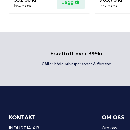
532,50
kr
763,75
kr
Lägg till
Inkl. moms
Inkl. moms
Fraktfritt över 399kr
Gäller både privatpersoner & företag
KONTAKT
OM OSS
INDUSTIA AB
Om oss