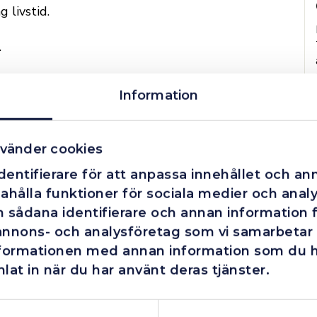
 livstid.
.
RC.
Information
 arbetsområden.
0mm.
vänder cookies
entifierare för att anpassa innehållet och ann
ahålla funktioner för sociala medier och analys
 sådana identifierare och annan information fr
annons- och analysföretag som vi samarbetar
nformationen med annan information som du har
lat in när du har använt deras tjänster.
Företag
Exkl. moms
Privatperson
Inkl. moms