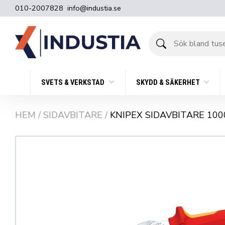
010-2007828
info@industia.se
Sök
bland
tusentals
produkter
SVETS & VERKSTAD
SKYDD & SÄKERHET
HEM
/
SIDAVBITARE
/
KNIPEX SIDAVBITARE 100