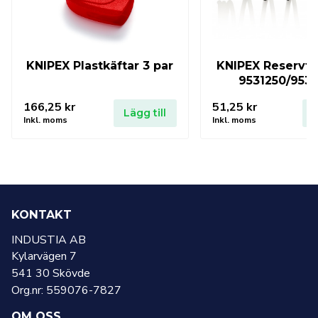
KNIPEX Plastkäftar 3 par
KNIPEX Reservfjä
9531250/953
166,25
kr
51,25
kr
Lägg till
L
Inkl. moms
Inkl. moms
KONTAKT
INDUSTIA AB
Kylarvägen 7
541 30 Skövde
Org.nr: 559076-7827
OM OSS