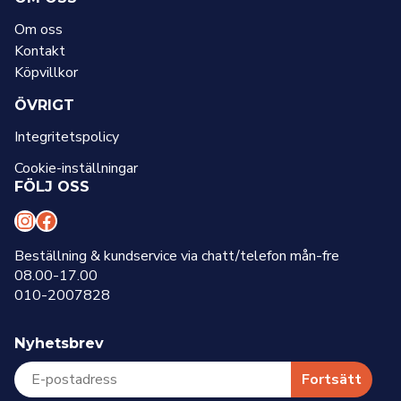
Om oss
Kontakt
Köpvillkor
ÖVRIGT
Integritetspolicy
Cookie-inställningar
FÖLJ OSS
I
F
n
a
Beställning & kundservice via chatt/telefon mån-fre
08.00-17.00
s
c
010-2007828
t
e
a
b
Nyhetsbrev
g
o
r
o
Fortsätt