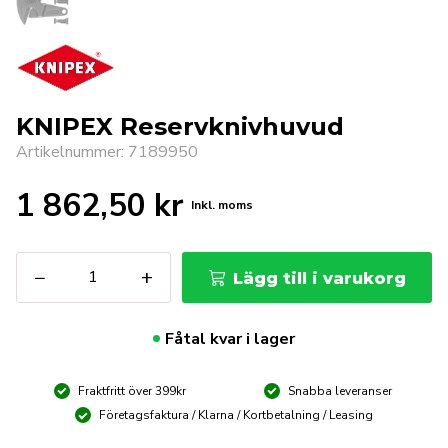
KNIPEX Reservknivhuvud
Artikelnummer: 7189950
1 862,50
kr
Inkl. moms
KNIPEX
−
+
Lägg till i varukorg
Reservknivhuvud
mängd
Fåtal kvar i lager
Fraktfritt över 399kr
Snabba leveranser
Företagsfaktura / Klarna / Kortbetalning / Leasing