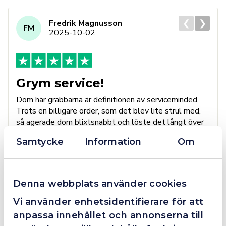
❮
❯
Fredrik Magnusson
FM
2025-10-02
Grym service!
Dom här grabbarna är definitionen av serviceminded.
Trots en billigare order, som det blev lite strul med,
så agerade dom blixtsnabbt och löste det långt över
förväntan. Hade kontakt med Alexander, som förtjänar
Samtycke
Information
Om
en extra guldstjärna.
Denna webbplats använder cookies
4.4
10 Reviews
Vi använder enhetsidentifierare för att
anpassa innehållet och annonserna till