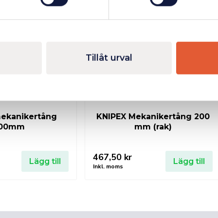
Fåtal kvar i lager
Finns i lager
Tillåt urval
ekanikertång
KNIPEX Mekanikertång 200
00mm
mm (rak)
467,50
kr
Lägg till
Lägg till
Inkl. moms