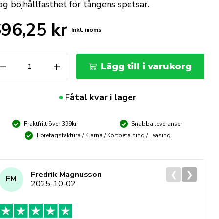
g böjhållfasthet för tångens spetsar.
696,25
kr
Inkl. moms
NIPEX
−
+
Lägg till i varukorg
kanikertång
°
00
Fåtal kvar i lager
m
ängd
Fraktfritt över 399kr
Snabba leveranser
Företagsfaktura / Klarna / Kortbetalning / Leasing
❮
❯
Fredrik Magnusson
FM
2025-10-02