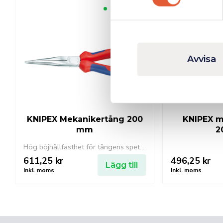
Finns i lager
Avvisa
KNIPEX Mekanikertång 200
KNIPEX m
mm
2
Hög böjhållfasthet för tångens spetsar. Raka, flata, runda käftar.
611,25
kr
496,25
kr
Lägg till
Inkl. moms
Inkl. moms