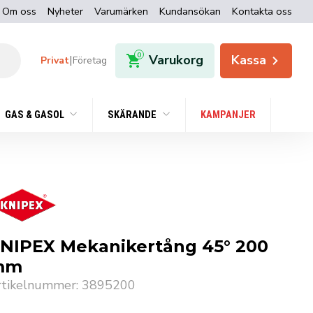
Om oss
Nyheter
Varumärken
Kundansökan
Kontakta oss
0
Varukorg
Kassa
|
Privat
Företag
GAS & GASOL
SKÄRANDE
KAMPANJER
NIPEX Mekanikertång 45° 200
mm
rtikelnummer: 3895200