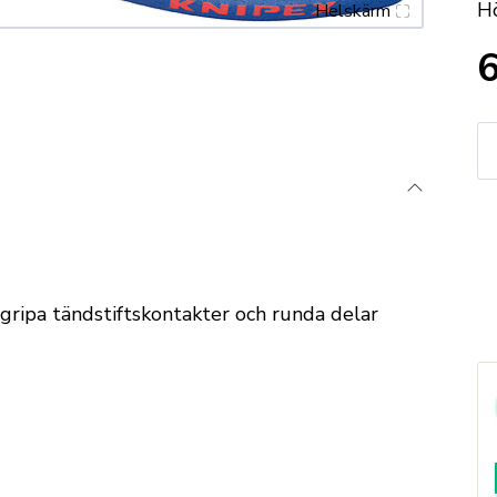
Hö
Helskärm
K
Me
45
2
m
m
tt gripa tändstiftskontakter och runda delar