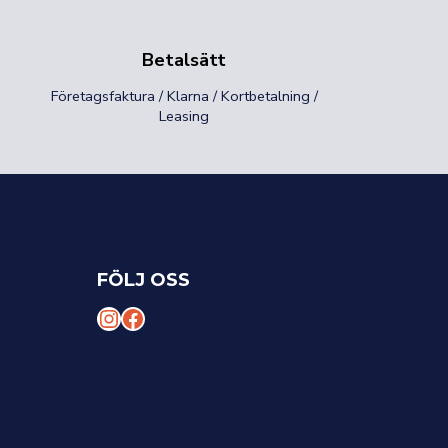
Betalsätt
Företagsfaktura / Klarna / Kortbetalning /
Leasing
FÖLJ OSS
I
F
n
a
s
c
t
e
a
b