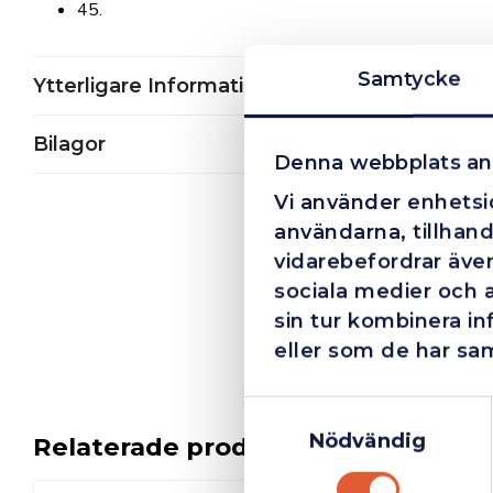
45.
Samtycke
Ytterligare Information
Bilagor
Denna webbplats an
Vi använder enhetsid
användarna, tillhand
vidarebefordrar även
sociala medier och 
sin tur kombinera i
eller som de har sam
Samtyckesval
Nödvändig
Relaterade produkter