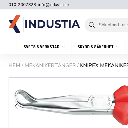
010-2007828
info@industia.se
Sök
bland
tusentals
produkter
SVETS & VERKSTAD
SKYDD & SÄKERHET
HEM
/
MEKANIKERTÄNGER
/
KNIPEX MEKANIKE