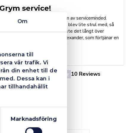
Grym service!
Dom här grabbarna är definitionen av serviceminded.
Om
Trots en billigare order, som det blev lite strul med, så
B
agerade dom blixtsnabbt och löste det långt över
h
förväntan. Hade kontakt med Alexander, som förtjänar en
o
extra guldstjärna.
e
St
onserna till
era vår trafik. Vi
ån din enhet till de
4.4
10 Reviews
 med. Dessa kan i
 tillhandahållit
Marknadsföring