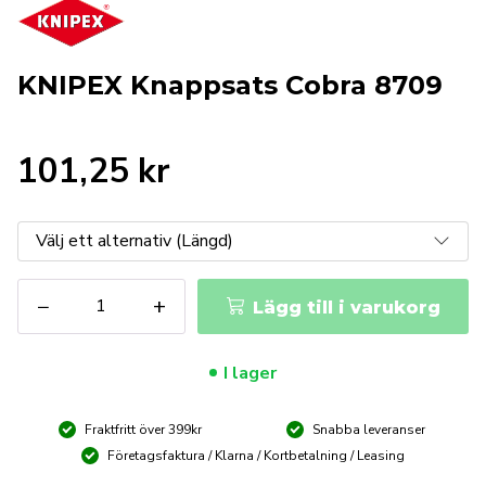
KNIPEX Knappsats Cobra 8709
101,25
kr
KNIPEX
−
+
Lägg till i varukorg
Knappsats
Cobra
8709
I lager
mängd
Fraktfritt över 399kr
Snabba leveranser
Företagsfaktura / Klarna / Kortbetalning / Leasing