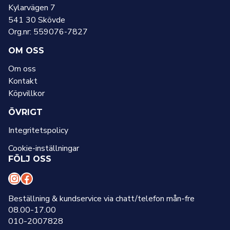
Kylarvägen 7
541 30 Skövde
Org.nr: 559076-7827
OM OSS
Om oss
Kontakt
Köpvillkor
ÖVRIGT
Integritetspolicy
Cookie-inställningar
FÖLJ OSS
I
F
n
a
Beställning & kundservice via chatt/telefon mån-fre
08.00-17.00
s
c
010-2007828
t
e