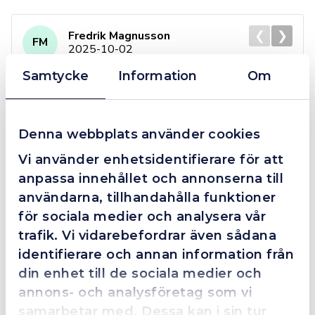
❮
❯
Fredrik Magnusson
FM
2025-10-02
Samtycke
Information
Om
Grym service!
Denna webbplats använder cookies
Dom här grabbarna är definitionen av serviceminded.
Trots en billigare order, som det blev lite strul med,
Vi använder enhetsidentifierare för att
så agerade dom blixtsnabbt och löste det långt över
anpassa innehållet och annonserna till
förväntan. Hade kontakt med Alexander, som förtjänar
användarna, tillhandahålla funktioner
en extra guldstjärna.
för sociala medier och analysera vår
trafik. Vi vidarebefordrar även sådana
identifierare och annan information från
din enhet till de sociala medier och
4.4
10 Reviews
annons- och analysföretag som vi
samarbetar med. Dessa kan i sin tur