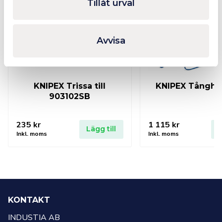
Tillåt urval
Avvisa
KNIPEX Trissa till
KNIPEX Tånghål
903102SB
235
kr
1 115
kr
Lägg till
L
Inkl. moms
Inkl. moms
KONTAKT
INDUSTIA AB