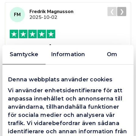
❮
❯
Fredrik Magnusson
FM
2025-10-02
Grym service!
Samtycke
Information
Om
Dom här grabbarna är definitionen av serviceminded.
Trots en billigare order, som det blev lite strul med,
så agerade dom blixtsnabbt och löste det långt över
förväntan. Hade kontakt med Alexander, som förtjänar
Denna webbplats använder cookies
en extra guldstjärna.
Vi använder enhetsidentifierare för att
anpassa innehållet och annonserna till
användarna, tillhandahålla funktioner
4.4
10 Reviews
för sociala medier och analysera vår
trafik. Vi vidarebefordrar även sådana
identifierare och annan information från