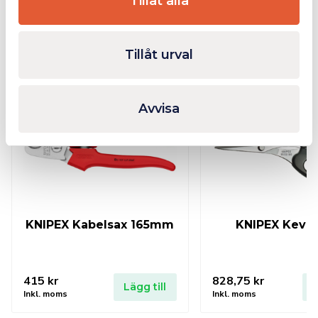
Tillåt alla
Relaterade produkter
Tillåt urval
Fåtal kvar i lager
Avvisa
KNIPEX Kabelsax 165mm
KNIPEX Kevla
415
kr
828,75
kr
Lägg till
L
Inkl. moms
Inkl. moms