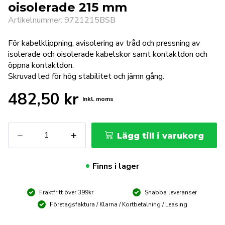
oisolerade 215 mm
Artikelnummer: 9721215BSB
För kabelklippning, avisolering av tråd och pressning av
isolerade och oisolerade kabelskor samt kontaktdon och
öppna kontaktdon.
Skruvad led för hög stabilitet och jämn gång.
482,50
kr
Inkl. moms
KNIPEX
−
+
Lägg till i varukorg
Kabelskotång
f
oisolerade
Finns i lager
215
mm
Fraktfritt över 399kr
Snabba leveranser
mängd
Företagsfaktura / Klarna / Kortbetalning / Leasing