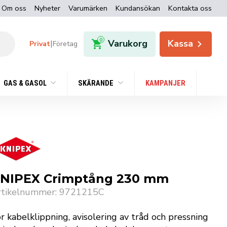
Om oss
Nyheter
Varumärken
Kundansökan
Kontakta oss
0
Varukorg
Kassa
|
Privat
Företag
GAS & GASOL
SKÄRANDE
KAMPANJER
NIPEX Crimptång 230 mm
rtikelnummer: 9721215C
r kabelklippning, avisolering av tråd och pressning