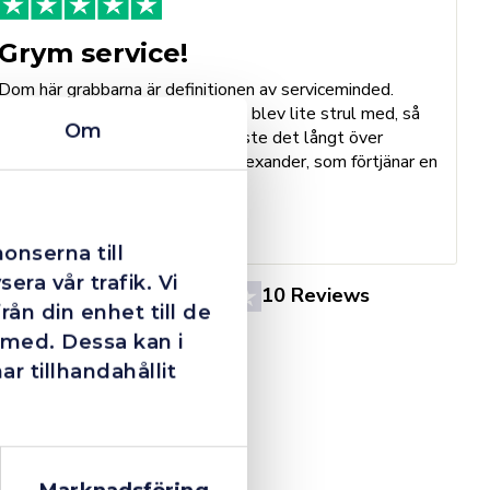
Grym service!
Dom här grabbarna är definitionen av serviceminded.
Trots en billigare order, som det blev lite strul med, så
B
Om
agerade dom blixtsnabbt och löste det långt över
h
förväntan. Hade kontakt med Alexander, som förtjänar en
o
extra guldstjärna.
e
St
onserna till
era vår trafik. Vi
4.4
10 Reviews
ån din enhet till de
 med. Dessa kan i
 tillhandahållit