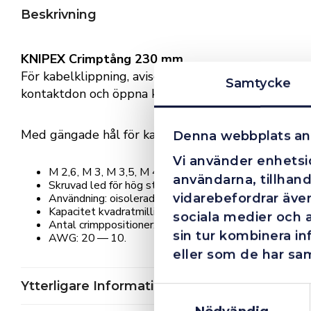
Beskrivning
KNIPEX Crimptång 230 mm
För kabelklippning, avisolering av tråd och pressni
Samtycke
kontaktdon och öppna kontaktdon.
Med gängade hål för kappning av Cu- eller Ms-skr
Denna webbplats an
Vi använder enhetsid
M 2,6, M 3, M 3,5, M 4 och M 5.
användarna, tillhand
Skruvad led för hög stabilitet och jämn gång.
vidarebefordrar även
Användning: oisolerade kabelskor + skarvdon.
Kapacitet kvadratmillimeter: 0,5 — 6,0mm².
sociala medier och 
Antal crimppositioner: 3.
sin tur kombinera i
AWG: 20 — 10.
eller som de har sam
Ytterligare Information
Samtyckesval