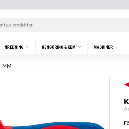
INREDNING
RENGÖRING & KEM
MASKINER
0 MM
K
A
Fö