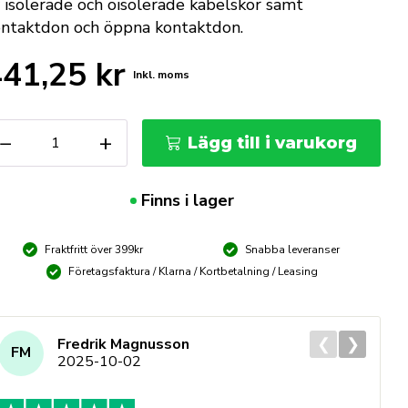
 isolerade och oisolerade kabelskor samt
ntaktdon och öppna kontaktdon.
441,25
kr
Inkl. moms
NIPEX
−
+
Lägg till i varukorg
imptång
30
m
Finns i lager
ängd
Fraktfritt över 399kr
Snabba leveranser
Företagsfaktura / Klarna / Kortbetalning / Leasing
❮
❯
Fredrik Magnusson
FM
2025-10-02