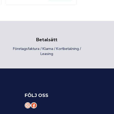
Betalsätt
Företagsfaktura / Klarna / Kortbetalning /
Leasing
FÖLJ OSS
I
F