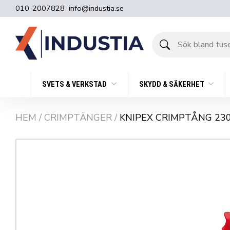
010-2007828
info@industia.se
Sök
bland
tusentals
produkter
SVETS & VERKSTAD
SKYDD & SÄKERHET
HEM
/
CRIMPTÄNGER
/
KNIPEX CRIMPTÅNG 23