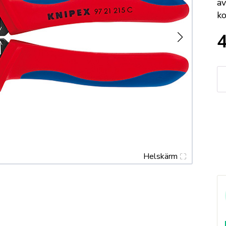
av
ko
K
Cr
2
m
m
Helskärm