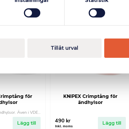
Inställningar
Statistik
Finns i lager
Fåtal kvar i lager
Tillåt urval
rimptång för
KNIPEX Crimptång för
dhylsor
ändhylsor
Presstång för ändhylsor. Även i VDE-utförande. Lätt pressning tack vare optimerad utväxling.
490
kr
Lägg till
Lägg till
Inkl. moms