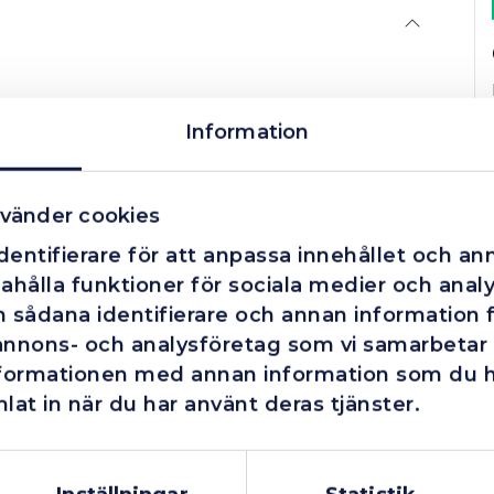
ng av isolerade och oisolerade kabelskor samt
Information
uv med:
vänder cookies
entifierare för att anpassa innehållet och ann
ahålla funktioner för sociala medier och analys
 sådana identifierare och annan information fr
annons- och analysföretag som vi samarbetar
nformationen med annan information som du har
lat in när du har använt deras tjänster.
Företag
Exkl. moms
Privatperson
Inkl. moms