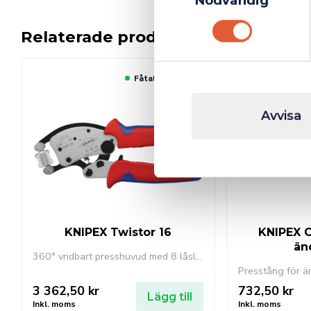
Nödvändig
Relaterade produkter
Fåtal kvar i lager
Avvisa
KNIPEX Twistor 16
KNIPEX C
än
360° vridbart presshuvud med 8 låslägen. Pressning av ändhylsor möjlig i nästan varje arbetsposition. Presstången anpassar sig självständigt till olika tvärsnitt.
3 362,50
kr
732,50
kr
Lägg till
Inkl. moms
Inkl. moms