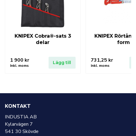
KNIPEX Cobra®-sats 3
KNIPEX Rörtång 
delar
form
1 900
kr
731,25
kr
Lägg till
L
Inkl. moms
Inkl. moms
KONTAKT
INDUSTIA AB
Kylarvägen 7
541 30 Skövde