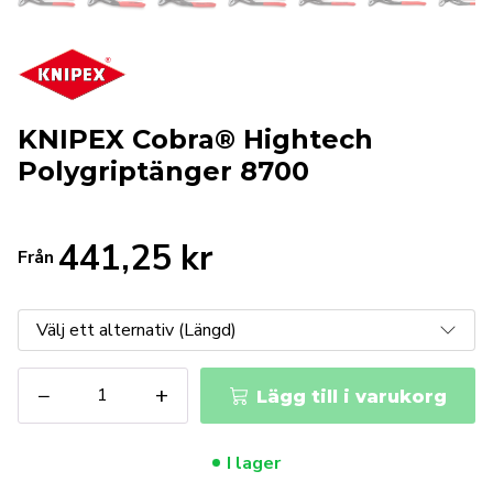
KNIPEX Cobra® Hightech
Polygriptänger 8700
441,25
kr
Från
KNIPEX
−
+
Lägg till i varukorg
Cobra®
Hightech
Polygriptänger
I lager
8700