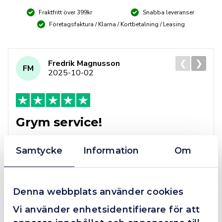
mängd
Fraktfritt över 399kr
Snabba leveranser
Företagsfaktura / Klarna / Kortbetalning / Leasing
❮
❯
Fredrik Magnusson
FM
2025-10-02
Grym service!
Dom här grabbarna är definitionen av serviceminded.
Trots en billigare order, som det blev lite strul med,
Samtycke
Information
Om
så agerade dom blixtsnabbt och löste det långt över
förväntan. Hade kontakt med Alexander, som förtjänar
en extra guldstjärna.
Denna webbplats använder cookies
Vi använder enhetsidentifierare för att