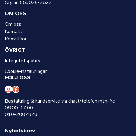
Org.nr: 559076-7827
OM OSS
Om oss
Kontakt
Köpvillkor
ÖVRIGT
Integritetspolicy
Cookie-inställningar
FÖLJ OSS
I
F
n
a
Beställning & kundservice via chatt/telefon mån-fre
08.00-17.00
s
c
010-2007828
t
e
a
b
Nyhetsbrev
g
o