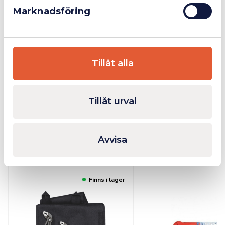
Marknadsföring
Inställningspositioner: 30.
Kapacitet för muttrar nyckelvidd: Ø 2 3/4in.
Kapacitet för muttrar nyckelvidd: 60mm.
Kapacitet för rör (diameter): Ø 70mm.
Tillåt alla
Ytterligare Information
Bilagor
Tillåt urval
Avvisa
Relaterade produkter
Finns i lager