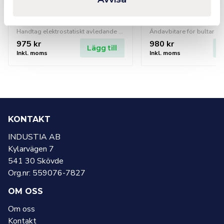
KNIPEX Ändavbitare
KNIPEX Ändavbit
fjäder 120ESD
bultar 200
Handtag elektrostatiskt avledande - dissipativa. Genomgående precisionsled. Dubbelfjäder med låg friktion för mjuk och jämn öppning.
975
kr
980
kr
Lägg till
L
Inkl. moms
Inkl. moms
KONTAKT
INDUSTIA AB
Kylarvägen 7
541 30 Skövde
Org.nr: 559076-7827
OM OSS
Om oss
Kontakt