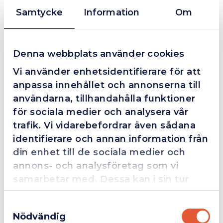
FM
2025-10-02
Samtycke
Information
Om
Grym service!
Denna webbplats använder cookies
Dom här grabbarna är definitionen av serviceminded.
Vi använder enhetsidentifierare för att
Trots en billigare order, som det blev lite strul med,
anpassa innehållet och annonserna till
så agerade dom blixtsnabbt och löste det långt över
användarna, tillhandahålla funktioner
förväntan. Hade kontakt med Alexander, som förtjänar
för sociala medier och analysera vår
en extra guldstjärna.
trafik. Vi vidarebefordrar även sådana
identifierare och annan information från
din enhet till de sociala medier och
4.4
10 Reviews
annons- och analysföretag som vi
samarbetar med. Dessa kan i sin tur
kombinera informationen med annan
Samtyckesval
information som du har tillhandahållit
Beskrivning
Nödvändig
eller som de har samlat in när du har