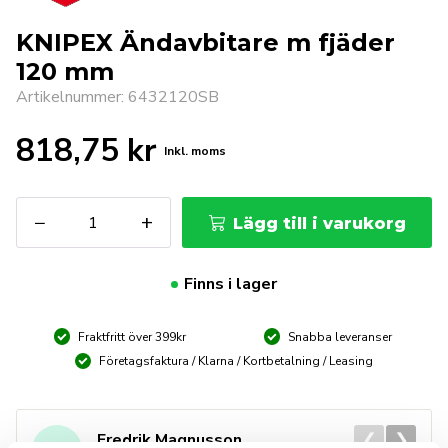
KNIPEX Ändavbitare m fjäder
120 mm
Artikelnummer: 6432120SB
818,75
kr
Inkl. moms
KNIPEX
−
+
Lägg till i varukorg
Ändavbitare
m
fjäder
Finns i lager
120
mm
Fraktfritt över 399kr
Snabba leveranser
mängd
Företagsfaktura / Klarna / Kortbetalning / Leasing
❮
❯
Fredrik Magnusson