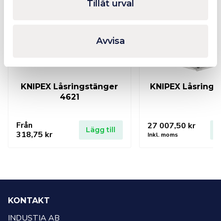
Tillåt urval
Avvisa
KNIPEX Låsringstänger
KNIPEX Låsrings
4621
Från
27 007,50
kr
Lägg till
L
318,75
kr
Inkl. moms
KONTAKT
INDUSTIA AB