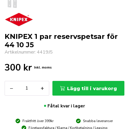
KNIPEX 1 par reservspetsar för
44 10 J5
Artikelnummer: 4419J5
300
kr
Inkl. moms
KNIPEX
−
+
Lägg till i varukorg
1
par
reservspetsar
Fåtal kvar i lager
för
44
Fraktfritt över 399kr
Snabba leveranser
10
J5
Företagsfaktura / Klarna / Kortbetalning / Leasing