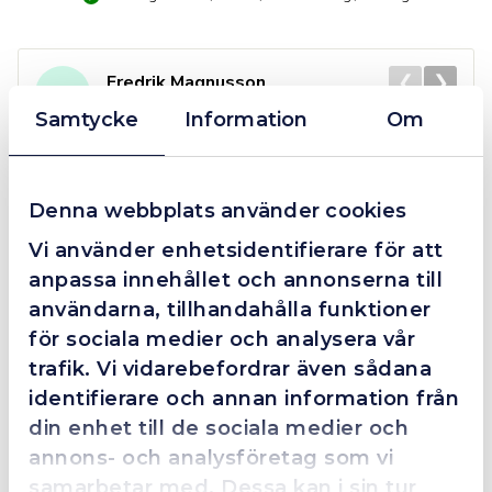
mängd
❮
❯
Fredrik Magnusson
FM
2025-10-02
Samtycke
Information
Om
Grym service!
Denna webbplats använder cookies
Dom här grabbarna är definitionen av serviceminded.
Vi använder enhetsidentifierare för att
Trots en billigare order, som det blev lite strul med,
anpassa innehållet och annonserna till
så agerade dom blixtsnabbt och löste det långt över
användarna, tillhandahålla funktioner
förväntan. Hade kontakt med Alexander, som förtjänar
för sociala medier och analysera vår
en extra guldstjärna.
trafik. Vi vidarebefordrar även sådana
identifierare och annan information från
din enhet till de sociala medier och
4.4
10 Reviews
annons- och analysföretag som vi
samarbetar med. Dessa kan i sin tur