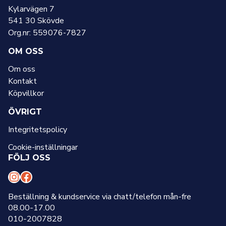
Kylarvägen 7
541 30 Skövde
Org.nr: 559076-7827
OM OSS
Om oss
Kontakt
Köpvillkor
ÖVRIGT
Integritetspolicy
Cookie-inställningar
FÖLJ OSS
I
F
n
a
Beställning & kundservice via chatt/telefon mån-fre
08.00-17.00
s
c
010-2007828
t
e