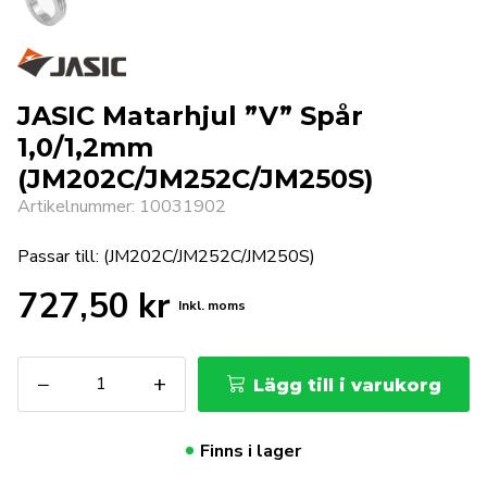
JASIC Matarhjul ”V” Spår
1,0/1,2mm
(JM202C/JM252C/JM250S)
Artikelnummer: 10031902
Passar till: (JM202C/JM252C/JM250S)
727,50
kr
Inkl. moms
JASIC
−
+
Lägg till i varukorg
Matarhjul
"V"
Spår
Finns i lager
1,0/1,2mm