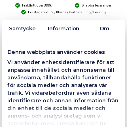
(JM202C/JM252C/JM250S)
Fraktfritt över 399kr
Snabba leveranser
mängd
Företagsfaktura / Klarna / Kortbetalning / Leasing
Samtycke
Information
Om
❮
❯
Fredrik Magnusson
FM
2025-10-02
Denna webbplats använder cookies
Vi använder enhetsidentifierare för att
Grym service!
anpassa innehållet och annonserna till
användarna, tillhandahålla funktioner
Dom här grabbarna är definitionen av serviceminded.
Trots en billigare order, som det blev lite strul med,
för sociala medier och analysera vår
så agerade dom blixtsnabbt och löste det långt över
trafik. Vi vidarebefordrar även sådana
förväntan. Hade kontakt med Alexander, som förtjänar
identifierare och annan information från
en extra guldstjärna.
din enhet till de sociala medier och
annons- och analysföretag som vi
samarbetar med. Dessa kan i sin tur