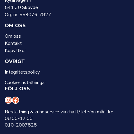
Kylarvägen 7
541 30 Skövde
Org.nr: 559076-7827
OM OSS
Om oss
Kontakt
Köpvillkor
ÖVRIGT
Integritetspolicy
Cookie-inställningar
FÖLJ OSS
I
F
n
a
Beställning & kundservice via chatt/telefon mån-fre
08.00-17.00
s
c
010-2007828
t
e