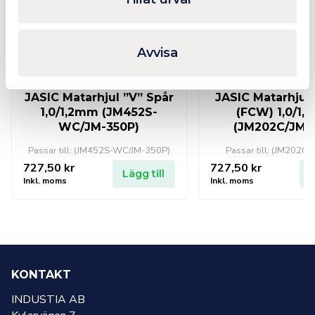
Avvisa
JASIC Matarhjul ”V” Spår
JASIC Matarhjul 
1,0/1,2mm (JM452S-
(FCW) 1,0/1
WC/JM-350P)
(JM202C/JM2
Passar till: (JM452S-WC/JM-350P)
Passar till: (JM202C
727,50
kr
727,50
kr
Lägg till
L
Inkl. moms
Inkl. moms
KONTAKT
INDUSTIA AB