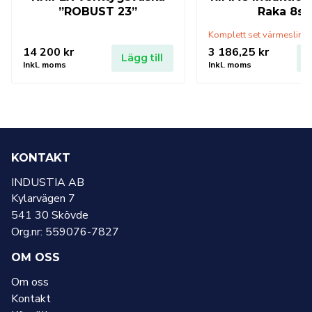
”ROBUST 23”
Raka 8st
14 200
kr
3 186,25
kr
Lägg till
L
Inkl. moms
Inkl. moms
KONTAKT
INDUSTIA AB
Kylarvägen 7
541 30 Skövde
Org.nr: 559076-7827
OM OSS
Om oss
Kontakt