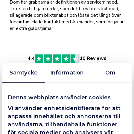
Dom här grabbarna är definitionen av serviceminded.
Trots en billigare order, som det blev lite strul med,
så agerade dom blixtsnabbt och löste det långt över
förväntan. Hade kontakt med Alexander, som förtjänar
en extra guldstjärna.
4.4
10 Reviews
Samtycke
Information
Om
Beskrivning
Denna webbplats använder cookies
INDUKTIONSVÄRMARE MAX 190 19KW
Vi använder enhetsidentifierare för att
Ta steget upp till industriell prestanda med
anpassa innehållet och annonserna till
Induktionsvärmare MAX 190 – 19 kW
, en kraftfull och
driftsäker lösning för krävande uppvärmningsapplikationer.
användarna, tillhandahålla funktioner
Denna vattenkylda induktionsvärmare är utvecklad för att
för sociala medier och analysera vår