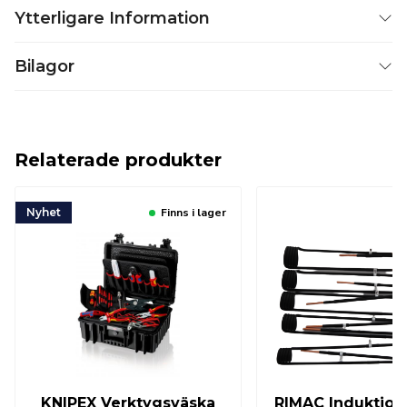
Ytterligare Information
Bilagor
Relaterade produkter
Nyhet
Finns i lager
KNIPEX Verktygsväska
RIMAC Induktions