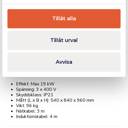
Hög effekt på upp till 19 kW för krävande
applikationer
Tillåt alla
Vattenkylning för stabil drift och ökad livslängd
Mångsidig – idealisk för härdning, smide, bockning och
lödning
Anpassad för flera industrier: fordon, järnväg, flyg och
Tillåt urval
marin
Effektiv energianvändning som bidrar till lägre
driftkostnader
Avvisa
Teknisk specifikation:
Effekt: Max 19 kW
Spänning: 3 x 400 V
Skyddsklass: IP21
Mått (L x B x H): 540 x 840 x 960 mm
Vikt: 96 kg
Nätkabel: 3 m
Induktionskabel: 4 m