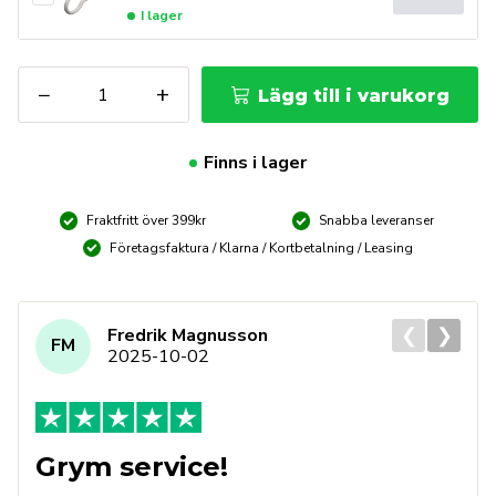
I lager
DAWELL
−
+
Lägg till i varukorg
Induktionsvärmare
MAX
190
Finns i lager
19Kw
6m
Fraktfritt över 399kr
Snabba leveranser
Induktionskabel
mängd
Företagsfaktura / Klarna / Kortbetalning / Leasing
❮
❯
Fredrik Magnusson
FM
2025-10-02
Grym service!