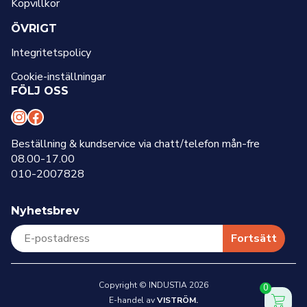
Köpvillkor
ÖVRIGT
Integritetspolicy
Cookie-inställningar
FÖLJ OSS
I
F
n
a
Beställning & kundservice via chatt/telefon mån-fre
08.00-17.00
s
c
010-2007828
t
e
a
b
Nyhetsbrev
g
o
r
o
Fortsätt
a
k
m
Copyright © INDUSTIA 2026
0
E-handel av
VISTRÖM