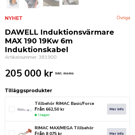
Övriga
NYHET
DAWELL Induktionsvärmare
MAX 190 19Kw 6m
Induktionskabel
Artikelnummer: 381900
205 000
kr
Inkl. moms
Tilläggsprodukter
Tillbehör RIMAC Basic/Force
Från
662,50
kr
Mer info
I lager
RIMAC MAX/MEGA Tillbehör
Från
8 075
kr
Mer info