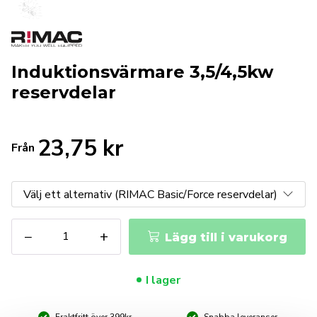
Induktionsvärmare 3,5/4,5kw
reservdelar
23,75
kr
Från
Induktionsvärmare
−
+
Lägg till i varukorg
3,5/4,5kw
reservdelar
mängd
I lager
Fraktfritt över 399kr
Snabba leveranser