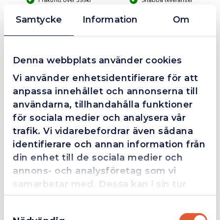
Företagsfaktura / Klarna / Kortbetalning / Leasing
Samtycke
Information
Om
❮
❯
Fredrik Magnusson
FM
2025-10-02
Denna webbplats använder cookies
Vi använder enhetsidentifierare för att
anpassa innehållet och annonserna till
användarna, tillhandahålla funktioner
Grym service!
för sociala medier och analysera vår
Dom här grabbarna är definitionen av serviceminded.
trafik. Vi vidarebefordrar även sådana
Trots en billigare order, som det blev lite strul med,
identifierare och annan information från
så agerade dom blixtsnabbt och löste det långt över
din enhet till de sociala medier och
förväntan. Hade kontakt med Alexander, som förtjänar
en extra guldstjärna.
annons- och analysföretag som vi
samarbetar med. Dessa kan i sin tur
kombinera informationen med annan
Samtyckesval
information som du har tillhandahållit
4.4
10 Reviews