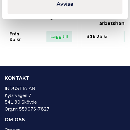
Avvisa
Rundsling
M7 Avvibrer
arbetshand
Från
316,25
kr
Lägg till
L
95
kr
KONTAKT
INDUSTIA AB
Kylarvägen 7
541 30 Skövde
Org.nr: 559076-7827
OM OSS