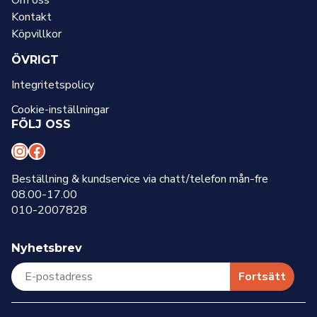
Om oss
Kontakt
Köpvillkor
ÖVRIGT
Integritetspolicy
Cookie-inställningar
FÖLJ OSS
I
F
n
a
Beställning & kundservice via chatt/telefon mån-fre
08.00-17.00
s
c
010-2007828
t
e
a
b
Nyhetsbrev
g
o
r
o
Fortsätt
a
k