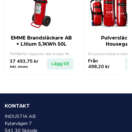
EMME Brandsläckare AB
Pulversläck
+ Litium 5,1KWh 50L
Housegar
Perfekt för lagerytor där truckar finns. 50l
Från
37 493,75
kr
Lägg till
L
498,20
kr
Inkl. moms
KONTAKT
INDUSTIA AB
Kylarvägen 7
541 30 Skövde