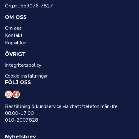
Org.nr: 559076-7827
OM OSS
Om oss
Kontakt
Köpvillkor
ÖVRIGT
Integritetspolicy
Cookie-inställningar
FÖLJ OSS
I
F
n
a
Beställning & kundservice via chatt/telefon mån-fre
08.00-17.00
s
c
010-2007828
t
e
a
b
Nyhetsbrev