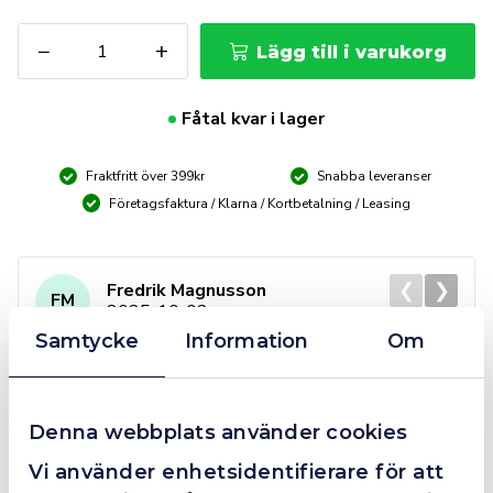
Heta
−
+
Lägg till i varukorg
arbeten
kärra
exkl.
Fåtal kvar i lager
släckare
inkl
Fraktfritt över 399kr
Snabba leveranser
filt
&
Företagsfaktura / Klarna / Kortbetalning / Leasing
handskar
mängd
❮
❯
Fredrik Magnusson
FM
2025-10-02
Samtycke
Information
Om
Grym service!
Denna webbplats använder cookies
Dom här grabbarna är definitionen av serviceminded.
Vi använder enhetsidentifierare för att
Trots en billigare order, som det blev lite strul med,