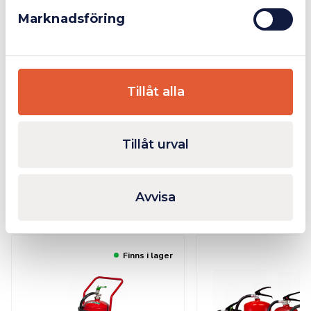
Marknadsföring
1st Gastät brandfilt (förhindrar att rökgas tränger
igenom filten och orsakar brand även på ovansidan av
filten) 120x180cm
1 par Värmetåliga svetshandskar
1 st Kärra med höj och sänkbart handtag samt rejält
Tillåt alla
förvaringsutrymme för handskar och brandfilt m.m.
Ytterligare Information
Tillåt urval
Avvisa
Relaterade produkter
Finns i lager