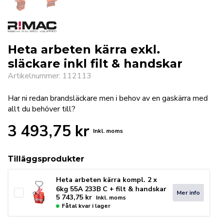
Heta arbeten kärra exkl.
släckare inkl filt & handskar
Artikelnummer: 112113
Har ni redan brandsläckare men i behov av en gaskärra med
allt du behöver till?
3 493,75
kr
Inkl. moms
Tilläggsprodukter
Heta arbeten kärra kompl. 2 x
6kg 55A 233B C + filt & handskar
Mer info
5 743,75
kr
Inkl. moms
Fåtal kvar i lager