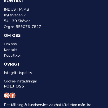
KONTAKT
INDUSTIA AB
Kylarvägen 7
541 30 Skövde
Org.nr: 559076-7827
OM OSS
Om oss
Kontakt
Köpvillkor
ÖVRIGT
Integritetspolicy
Cookie-inställningar
FÖLJ OSS
I
F
n
a
Beställning & kundservice via chatt/telefon mån-fre