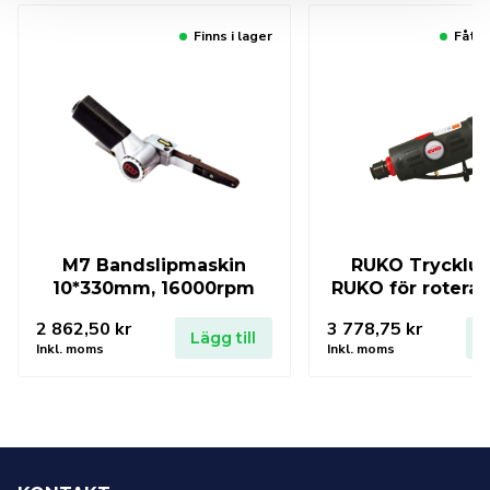
Finns i lager
Fåtal
M7 Bandslipmaskin
RUKO Tryckluft
10*330mm, 16000rpm
RUKO för roteran
2 862,50
kr
3 778,75
kr
Lägg till
L
Inkl. moms
Inkl. moms