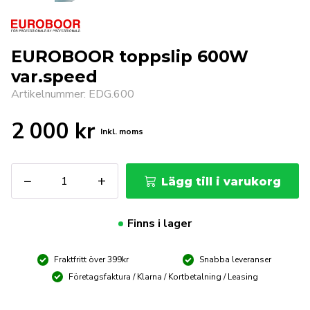
EUROBOOR toppslip 600W
var.speed
Artikelnummer: EDG.600
2 000
kr
Inkl. moms
EUROBOOR
−
+
Lägg till i varukorg
toppslip
600W
var.speed
Finns i lager
mängd
Fraktfritt över 399kr
Snabba leveranser
Företagsfaktura / Klarna / Kortbetalning / Leasing