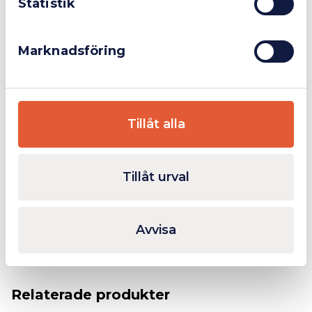
Statistik
Finns i lager
Marknadsföring
Tillåt alla
Tillåt urval
RUKO HM-filset 10st
4 482,50
kr
Lägg till
Inkl. moms
Avvisa
Relaterade produkter