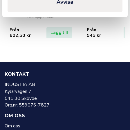
Euroboor Kärnborr HSS
Euroboor Kärnb
Avvisa
55mm Skärdjup Weldon
55 mm Skärdjup
Weldon
Skärdjup 55mm
Från
Från
Lägg till
L
602,50
kr
545
kr
KONTAKT
INDUSTIA AB
Kylarvägen 7
541 30 Skövde
Org.nr: 559076-7827
OM OSS
Om oss