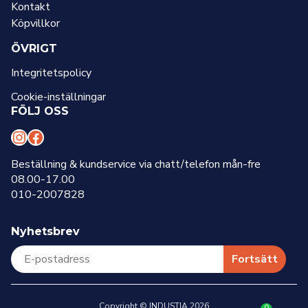
Kontakt
Köpvillkor
ÖVRIGT
Integritetspolicy
Cookie-inställningar
FÖLJ OSS
I
F
n
a
Beställning & kundservice via chatt/telefon mån-fre
08.00-17.00
s
c
010-2007828
t
e
a
b
Nyhetsbrev
g
o
r
o
Fortsätt
a
k
m
Copyright © INDUSTIA 2026