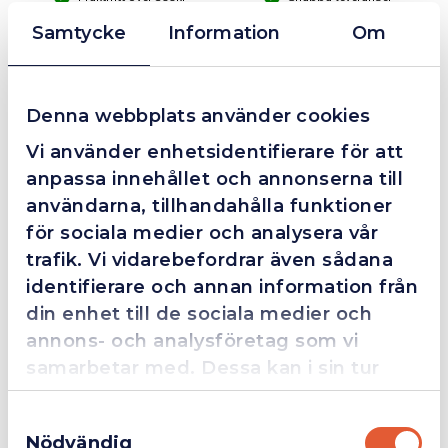
55mm
mängd
Företagsfaktura / Klarna / Kortbetalning / Leasing
Samtycke
Information
Om
❮
❯
Fredrik Magnusson
FM
Denna webbplats använder cookies
2025-10-02
Vi använder enhetsidentifierare för att
anpassa innehållet och annonserna till
användarna, tillhandahålla funktioner
Grym service!
för sociala medier och analysera vår
Dom här grabbarna är definitionen av serviceminded.
trafik. Vi vidarebefordrar även sådana
Trots en billigare order, som det blev lite strul med,
identifierare och annan information från
så agerade dom blixtsnabbt och löste det långt över
din enhet till de sociala medier och
förväntan. Hade kontakt med Alexander, som förtjänar
en extra guldstjärna.
annons- och analysföretag som vi
samarbetar med. Dessa kan i sin tur
kombinera informationen med annan
Samtyckesval
information som du har tillhandahållit
4.4
10 Reviews
Nödvändig