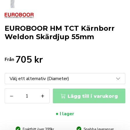
EUROBOOR HM TCT Kärnborr
Weldon Skärdjup 55mm
705
kr
Från
EUROBOOR
−
+
Lägg till i varukorg
HM
TCT
Kärnborr
I lager
Weldon
Skärdjup
Fraktfritt över 399kr
Snabba leveranser