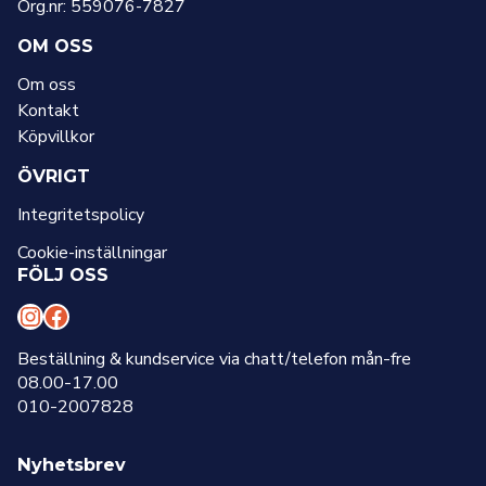
Org.nr: 559076-7827
OM OSS
Om oss
Kontakt
Köpvillkor
ÖVRIGT
Integritetspolicy
Cookie-inställningar
FÖLJ OSS
I
F
n
a
Beställning & kundservice via chatt/telefon mån-fre
08.00-17.00
s
c
010-2007828
t
e
a
b
Nyhetsbrev
g
o