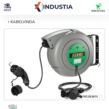
0
MENY
VARUKORG
KABELVINDA
Helskärm