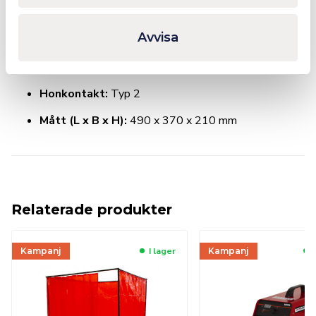
Termosäkring:
Ja
Avvisa
Skyddsklass:
IP42
Anslutningskabel:
Ja
Honkontakt:
Typ 2
Mått (L x B x H):
490 x 370 x 210 mm
Relaterade produkter
Kampanj
I lager
Kampanj