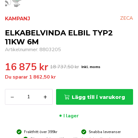
ZECA
KAMPANJ
ELKABELVINDA ELBIL TYP2
11KW 6M
Artikelnummer: 8803205
16 875
kr
18 737,50
kr
Inkl. moms
Det
Det
Du sparar
1 862,50
kr
ursprungliga
nuvarande
priset
priset
ELKABELVINDA
−
+
Lägg till i varukorg
ELBIL
var:
är:
TYP2
11KW
18
16
I lager
6M
737,50 kr.
875 kr.
mängd
Fraktfritt över 399kr
Snabba leveranser