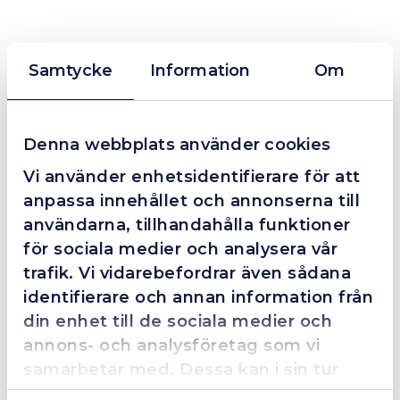
Beskrivning
Samtycke
Information
Om
ELKABELVINDA ELBIL TYP2 11KW 6M
Gör elbilsladdningen enklare och mer organiserad med en
Denna webbplats använder cookies
kabelvinda från ZECA. Den är utvecklad för daglig och
kontinuerlig användning och hjälper dig att hålla ordning i
Vi använder enhetsidentifierare för att
garaget samtidigt som laddkabeln skyddas mot onödigt
anpassa innehållet och annonserna till
slitage.
användarna, tillhandahålla funktioner
Kabelvindan är tillverkad i slagtålig plast för lång livslängd
för sociala medier och analysera vår
och säker drift. Elöverföringen sker via släpskor, vilket ger
en stabil och pålitlig anslutning även vid frekvent
trafik. Vi vidarebefordrar även sådana
användning. Det svängbara väggfästet gör installationen
identifierare och annan information från
flexibel och enkel, oavsett utrymme.
din enhet till de sociala medier och
annons- och analysföretag som vi
Fördelar:
samarbetar med. Dessa kan i sin tur
kombinera informationen med annan