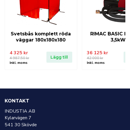
Svetsbås komplett röda
RIMAC BASIC In
väggar 180x180x180
3,5kW
4 325
kr
36 125
kr
Lägg till
L
4 987,50
kr
42 000
kr
Det
Det
Det
Det
Inkl. moms
Inkl. moms
ursprungliga
nuvarande
ursprungliga
nuvarande
priset
priset
priset
priset
var:
är:
var:
är:
4
4
42
36
987,50 kr.
325 kr.
000 kr.
125 kr.
KONTAKT
INDUSTIA AB
Kylarvägen 7
541 30 Skövde