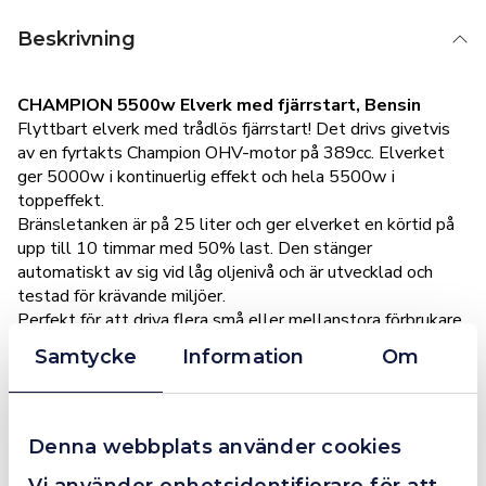
Beskrivning
CHAMPION 5500w Elverk med fjärrstart, Bensin
Flyttbart elverk med trådlös fjärrstart! Det drivs givetvis
av en fyrtakts Champion OHV-motor på 389cc. Elverket
ger 5000w i kontinuerlig effekt och hela 5500w i
toppeffekt.
Bränsletanken är på 25 liter och ger elverket en körtid på
upp till 10 timmar med 50% last. Den stänger
automatiskt av sig vid låg oljenivå och är utvecklad och
testad för krävande miljöer.
Perfekt för att driva flera små eller mellanstora förbrukare.
Kan även driva svets eller kompressorer.
Samtycke
Information
Om
Teknisk information:
Denna webbplats använder cookies
5000w kontinuerlig effekt
5500w i toppeffekt
Vi använder enhetsidentifierare för att