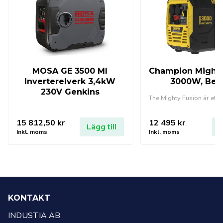
MOSA GE 3500 MI
Champion Mighty
Inverterelverk 3,4kW
3000W, Ben
230V Genkins
15 812,50
kr
12 495
kr
Lägg till
L
Inkl. moms
Inkl. moms
KONTAKT
INDUSTIA AB