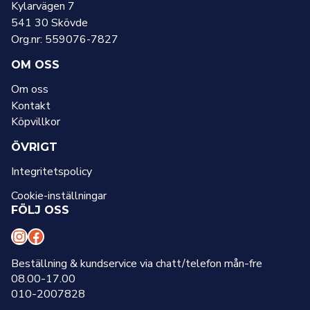
Kylarvägen 7
541 30 Skövde
Org.nr: 559076-7827
OM OSS
Om oss
Kontakt
Köpvillkor
ÖVRIGT
Integritetspolicy
Cookie-inställningar
FÖLJ OSS
I
F
n
a
Beställning & kundservice via chatt/telefon mån-fre
08.00-17.00
s
c
010-2007828
t
e