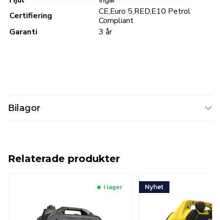
Hjul
Ingår
CE,Euro 5,RED,E10 Petrol
Certifiering
Compliant
Garanti
3 år
Bilagor
Relaterade produkter
I lager
Nyhet