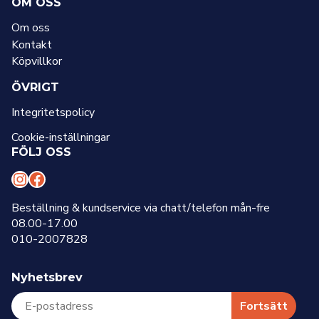
OM OSS
Om oss
Kontakt
Köpvillkor
ÖVRIGT
Integritetspolicy
Cookie-inställningar
FÖLJ OSS
I
F
n
a
Beställning & kundservice via chatt/telefon mån-fre
08.00-17.00
s
c
010-2007828
t
e
a
b
Nyhetsbrev
g
o
r
o
Fortsätt