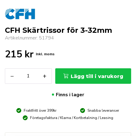
CFH Skärtrissor för 3-32mm
Artikelnummer: 51794
215
kr
Inkl. moms
CFH
−
+
Lägg till i varukorg
Skärtrissor
för
3-
Finns i lager
32mm
mängd
Fraktfritt över 399kr
Snabba leveranser
Företagsfaktura / Klarna / Kortbetalning / Leasing