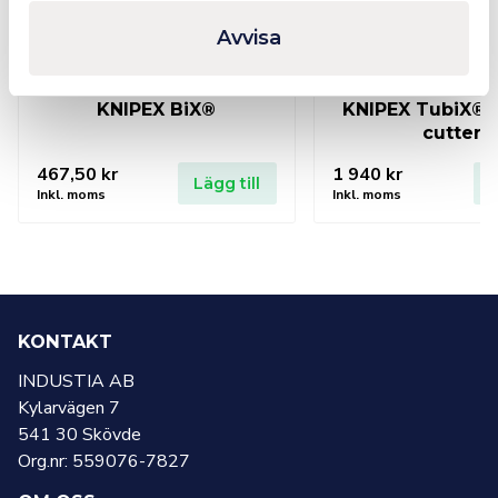
Avvisa
KNIPEX BiX®
KNIPEX TubiX® 
cutter
467,50
kr
1 940
kr
Lägg till
L
Inkl. moms
Inkl. moms
KONTAKT
INDUSTIA AB
Kylarvägen 7
541 30 Skövde
Org.nr: 559076-7827