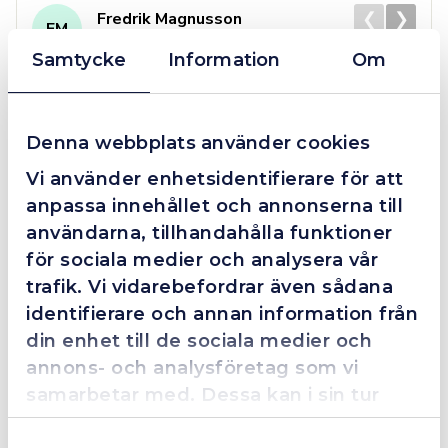
❮
❯
Fredrik Magnusson
FM
2025-10-02
Samtycke
Information
Om
Grym service!
Denna webbplats använder cookies
Dom här grabbarna är definitionen av serviceminded.
Vi använder enhetsidentifierare för att
Trots en billigare order, som det blev lite strul med,
anpassa innehållet och annonserna till
så agerade dom blixtsnabbt och löste det långt över
användarna, tillhandahålla funktioner
förväntan. Hade kontakt med Alexander, som förtjänar
en extra guldstjärna.
för sociala medier och analysera vår
trafik. Vi vidarebefordrar även sådana
identifierare och annan information från
din enhet till de sociala medier och
4.4
10 Reviews
annons- och analysföretag som vi
samarbetar med. Dessa kan i sin tur
kombinera informationen med annan
Samtyckesval