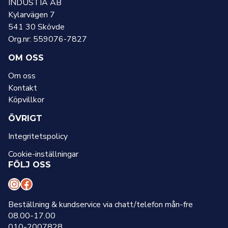
INDUSTIA AB
Kylarvägen 7
541 30 Skövde
Org.nr: 559076-7827
OM OSS
Om oss
Kontakt
Köpvillkor
ÖVRIGT
Integritetspolicy
Cookie-inställningar
FÖLJ OSS
I
F
n
a
Beställning & kundservice via chatt/telefon mån-fre
08.00-17.00
s
c
010-2007828