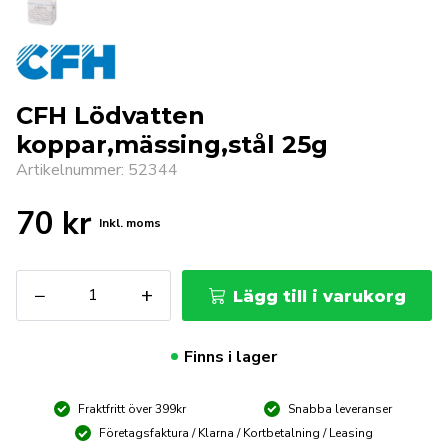
CFH Lödvatten
koppar,mässing,stål 25g
Artikelnummer: 52344
70
kr
Inkl. moms
CFH
−
+
Lägg till i varukorg
Lödvatten
koppar,mässing,stål
25g
Finns i lager
mängd
Fraktfritt över 399kr
Snabba leveranser
Företagsfaktura / Klarna / Kortbetalning / Leasing