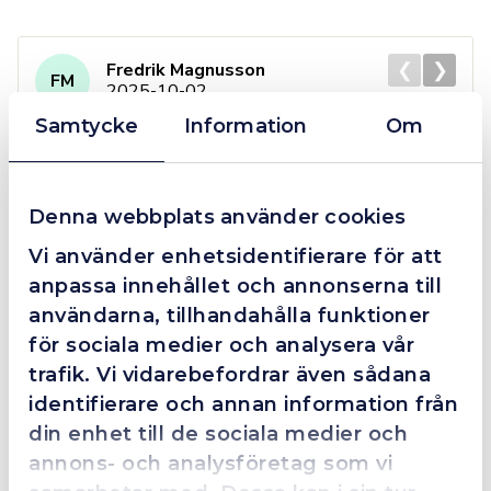
❮
❯
Fredrik Magnusson
FM
2025-10-02
Samtycke
Information
Om
Grym service!
Denna webbplats använder cookies
Dom här grabbarna är definitionen av serviceminded.
Vi använder enhetsidentifierare för att
Trots en billigare order, som det blev lite strul med,
så agerade dom blixtsnabbt och löste det långt över
anpassa innehållet och annonserna till
förväntan. Hade kontakt med Alexander, som förtjänar
användarna, tillhandahålla funktioner
en extra guldstjärna.
för sociala medier och analysera vår
trafik. Vi vidarebefordrar även sådana
identifierare och annan information från
din enhet till de sociala medier och
4.4
10 Reviews
annons- och analysföretag som vi