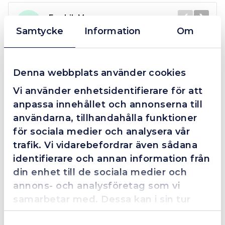
❮
❯
Fredrik Magnusson
FM
2025-10-02
Samtycke
Information
Om
Denna webbplats använder cookies
Grym service!
Vi använder enhetsidentifierare för att
Dom här grabbarna är definitionen av serviceminded.
anpassa innehållet och annonserna till
Trots en billigare order, som det blev lite strul med,
så agerade dom blixtsnabbt och löste det långt över
användarna, tillhandahålla funktioner
förväntan. Hade kontakt med Alexander, som förtjänar
för sociala medier och analysera vår
en extra guldstjärna.
trafik. Vi vidarebefordrar även sådana
identifierare och annan information från
din enhet till de sociala medier och
annons- och analysföretag som vi
4.4
10 Reviews
samarbetar med. Dessa kan i sin tur
kombinera informationen med annan