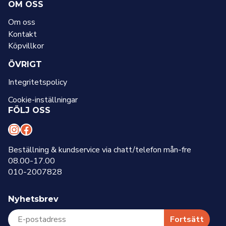
OM OSS
Om oss
Kontakt
Köpvillkor
ÖVRIGT
Integritetspolicy
Cookie-inställningar
FÖLJ OSS
I
F
n
a
Beställning & kundservice via chatt/telefon mån-fre
08.00-17.00
s
c
010-2007828
t
e
a
b
Nyhetsbrev
g
o
r
o
Fortsätt