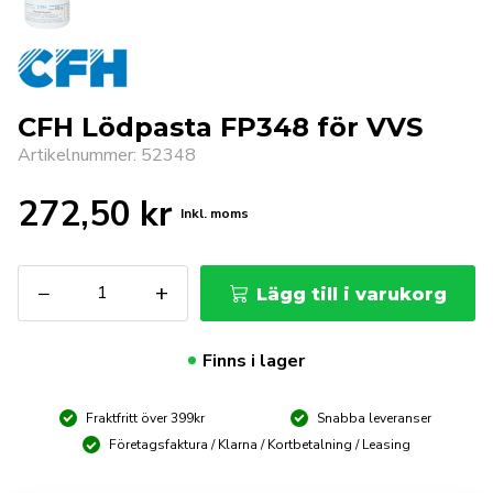
CFH Lödpasta FP348 för VVS
Artikelnummer: 52348
272,50
kr
Inkl. moms
CFH
−
+
Lägg till i varukorg
Lödpasta
FP348
för
Finns i lager
VVS
mängd
Fraktfritt över 399kr
Snabba leveranser
Företagsfaktura / Klarna / Kortbetalning / Leasing