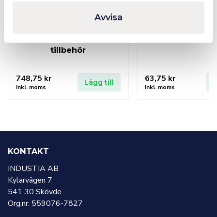
Avvisa
R!MAC Multilödset inkl.
CFH Lödfett 20
tillbehör
748,75
kr
63,75
kr
Lägg till
L
Inkl. moms
Inkl. moms
KONTAKT
INDUSTIA AB
Kylarvägen 7
541 30 Skövde
Org.nr: 559076-7827