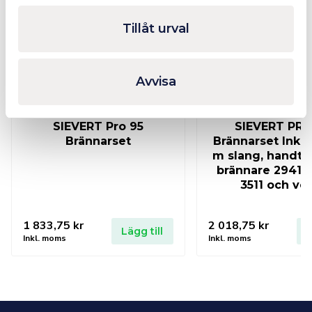
Tillåt urval
Avvisa
SIEVERT Pro 95
SIEVERT PRO
Brännarset
Brännarset Inklu
m slang, handta
brännare 2941, 
3511 och ven
1 833,75
kr
2 018,75
kr
Lägg till
L
Inkl. moms
Inkl. moms