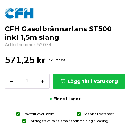
CFH Gasolbrännarlans ST500
inkl 1,5m slang
Artikelnummer: 52074
571,25
kr
Inkl. moms
CFH
−
+
Lägg till i varukorg
Gasolbrännarlans
ST500
inkl
Finns i lager
1,5m
slang
Fraktfritt över 399kr
Snabba leveranser
mängd
Företagsfaktura / Klarna / Kortbetalning / Leasing