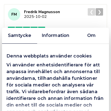
❮
❯
Fredrik Magnusson
FM
2025-10-02
Samtycke
Information
Om
Grym service!
Dom här grabbarna är definitionen av serviceminded.
Trots en billigare order, som det blev lite strul med,
Denna webbplats använder cookies
så agerade dom blixtsnabbt och löste det långt över
Vi använder enhetsidentifierare för att
förväntan. Hade kontakt med Alexander, som förtjänar
en extra guldstjärna.
anpassa innehållet och annonserna till
användarna, tillhandahålla funktioner
för sociala medier och analysera vår
trafik. Vi vidarebefordrar även sådana
4.4
10 Reviews
identifierare och annan information från
din enhet till de sociala medier och