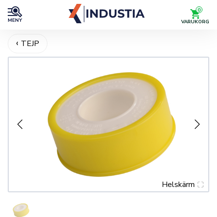
0
MENY
VARUKORG
TEJP
Helskärm