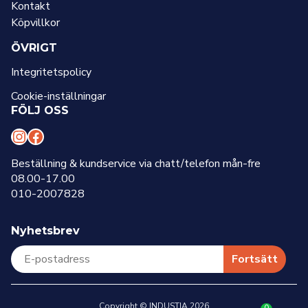
Kontakt
Köpvillkor
ÖVRIGT
Integritetspolicy
Cookie-inställningar
FÖLJ OSS
I
F
n
a
Beställning & kundservice via chatt/telefon mån-fre
08.00-17.00
s
c
010-2007828
t
e
a
b
Nyhetsbrev
g
o
r
o
Fortsätt
a
k
m
Copyright © INDUSTIA 2026