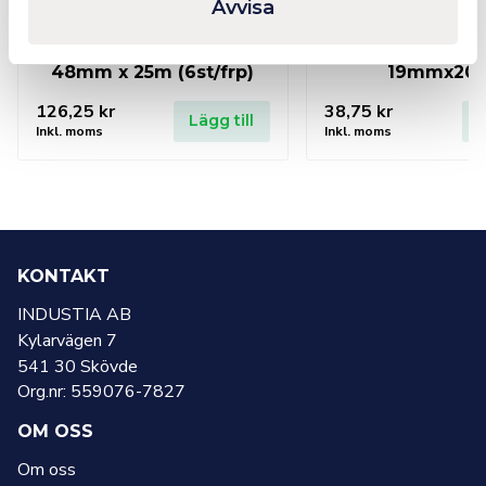
Avvisa
T-Rex All-Weather Tape
Eltejp EV57 
48mm x 25m (6st/frp)
19mmx20
126,25
kr
38,75
kr
Lägg till
L
Inkl. moms
Inkl. moms
KONTAKT
INDUSTIA AB
Kylarvägen 7
541 30 Skövde
Org.nr: 559076-7827
OM OSS
Om oss