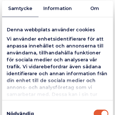
❮
❯
Fredrik Magnusson
FM
Samtycke
Information
Om
2025-10-02
Denna webbplats använder cookies
Grym service!
Vi använder enhetsidentifierare för att
Dom här grabbarna är definitionen av serviceminded.
anpassa innehållet och annonserna till
Trots en billigare order, som det blev lite strul med,
användarna, tillhandahålla funktioner
så agerade dom blixtsnabbt och löste det långt över
för sociala medier och analysera vår
förväntan. Hade kontakt med Alexander, som förtjänar
trafik. Vi vidarebefordrar även sådana
en extra guldstjärna.
identifierare och annan information från
din enhet till de sociala medier och
annons- och analysföretag som vi
4.4
10 Reviews
samarbetar med. Dessa kan i sin tur
kombinera informationen med annan
Samtyckesval
information som du har tillhandahållit
Nödvändig