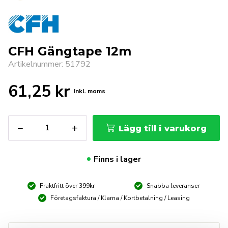
CFH Gängtape 12m
Artikelnummer: 51792
61,25
kr
Inkl. moms
CFH
−
+
Lägg till i varukorg
Gängtape
12m
mängd
Finns i lager
Fraktfritt över 399kr
Snabba leveranser
Företagsfaktura / Klarna / Kortbetalning / Leasing