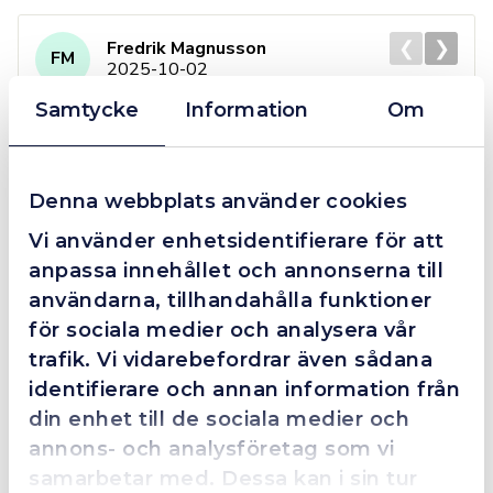
❮
❯
Fredrik Magnusson
FM
2025-10-02
Samtycke
Information
Om
Grym service!
Denna webbplats använder cookies
Dom här grabbarna är definitionen av serviceminded.
Trots en billigare order, som det blev lite strul med,
Vi använder enhetsidentifierare för att
så agerade dom blixtsnabbt och löste det långt över
anpassa innehållet och annonserna till
förväntan. Hade kontakt med Alexander, som förtjänar
användarna, tillhandahålla funktioner
en extra guldstjärna.
för sociala medier och analysera vår
trafik. Vi vidarebefordrar även sådana
identifierare och annan information från
din enhet till de sociala medier och
4.4
10 Reviews
annons- och analysföretag som vi
samarbetar med. Dessa kan i sin tur