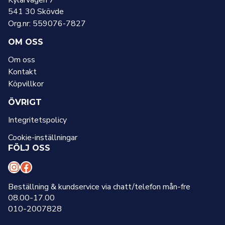
541 30 Skövde
Org.nr: 559076-7827
OM OSS
Om oss
Kontakt
Köpvillkor
ÖVRIGT
Integritetspolicy
Cookie-inställningar
FÖLJ OSS
I
F
n
a
Beställning & kundservice via chatt/telefon mån-fre
08.00-17.00
s
c
010-2007828
t
e