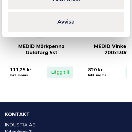
Avvisa
MEDID Märkpenna
MEDID Vinkel 
Guldfärg 5st
200x130m
111,25
kr
820
kr
Lägg till
L
Inkl. moms
Inkl. moms
KONTAKT
INDUSTIA AB
Kylarvägen 7