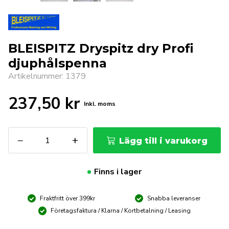
BLEISPITZ Dryspitz dry Profi
djuphålspenna
Artikelnummer: 1379
237,50
kr
Inkl. moms
BLEISPITZ
−
+
Lägg till i varukorg
Dryspitz
dry
Profi
Finns i lager
djuphålspenna
mängd
Fraktfritt över 399kr
Snabba leveranser
Företagsfaktura / Klarna / Kortbetalning / Leasing