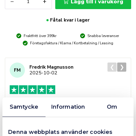
−
+
Lägg till i varukorg
Tryckplatta
med
skydd
Fåtal kvar i lager
GK
(5
Fraktfritt över 399kr
Snabba leveranser
förp)
mängd
Företagsfaktura / Klarna / Kortbetalning / Leasing
❮
❯
Fredrik Magnusson
FM
2025-10-02
Grym service!
Samtycke
Information
Om
Dom här grabbarna är definitionen av serviceminded.
Trots en billigare order, som det blev lite strul med,
så agerade dom blixtsnabbt och löste det långt över
Denna webbplats använder cookies
förväntan. Hade kontakt med Alexander, som förtjänar