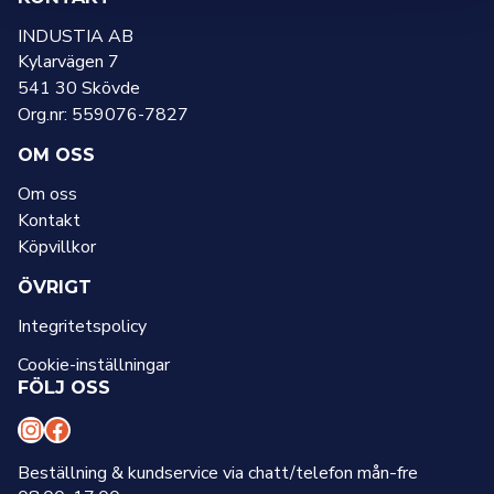
INDUSTIA AB
Kylarvägen 7
541 30 Skövde
Org.nr: 559076-7827
OM OSS
Om oss
Kontakt
Köpvillkor
ÖVRIGT
Integritetspolicy
Cookie-inställningar
FÖLJ OSS
I
F
n
a
Beställning & kundservice via chatt/telefon mån-fre