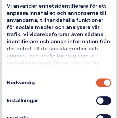
en extra guldstjärna.
Vi använder enhetsidentifierare för att
anpassa innehållet och annonserna till
användarna, tillhandahålla funktioner
för sociala medier och analysera vår
4.4
10 Reviews
trafik. Vi vidarebefordrar även sådana
identifierare och annan information från
din enhet till de sociala medier och
Beskrivning
annons- och analysföretag som vi
samarbetar med. Dessa kan i sin tur
BESSEY Tryckplatta med skydd GK (5 förp)
kombinera informationen med annan
Samtyckesval
information som du har tillhandahållit
Nödvändig
eller som de har samlat in när du har
Företag
Exkl. moms
använt deras tjänster.
Relaterade produkter
Inställningar
Privatperson
Inkl. moms
Fåtal kvar i lager