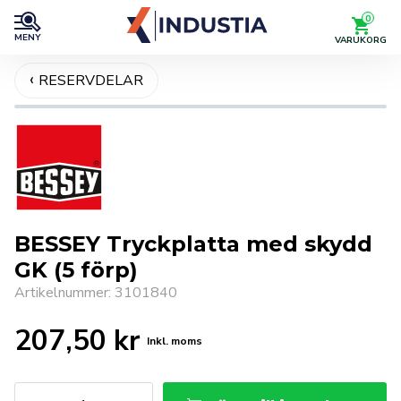
0
MENY
VARUKORG
RESERVDELAR
Helskärm
BESSEY Tryckplatta med skydd
GK (5 förp)
Artikelnummer: 3101840
207,50
kr
Inkl. moms
BESSEY