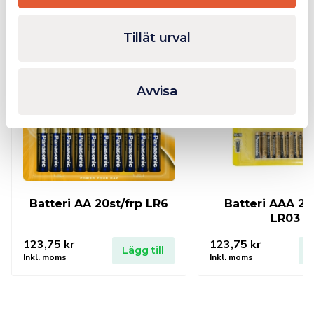
Relaterade produkter
Tillåt urval
Fåtal kvar i lager
Avvisa
Batteri AA 20st/frp LR6
Batteri AAA 20
LR03
123,75
kr
123,75
kr
Lägg till
L
Inkl. moms
Inkl. moms