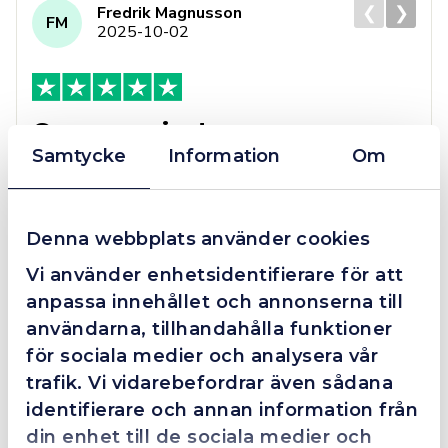
❮
❯
Fredrik Magnusson
FM
2025-10-02
Grym service!
Samtycke
Information
Om
Dom här grabbarna är definitionen av serviceminded.
Trots en billigare order, som det blev lite strul med,
så agerade dom blixtsnabbt och löste det långt över
förväntan. Hade kontakt med Alexander, som förtjänar
Denna webbplats använder cookies
en extra guldstjärna.
Vi använder enhetsidentifierare för att
anpassa innehållet och annonserna till
användarna, tillhandahålla funktioner
4.4
10 Reviews
för sociala medier och analysera vår
trafik. Vi vidarebefordrar även sådana
identifierare och annan information från
din enhet till de sociala medier och
Beskrivning