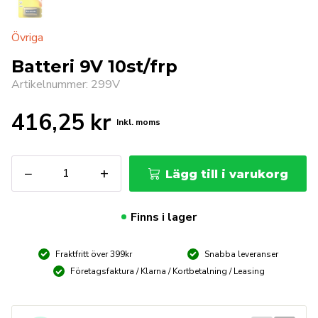
Övriga
Batteri 9V 10st/frp
Artikelnummer: 299V
416,25
kr
Inkl. moms
Batteri
−
+
Lägg till i varukorg
9V
10st/frp
mängd
Finns i lager
Fraktfritt över 399kr
Snabba leveranser
Företagsfaktura / Klarna / Kortbetalning / Leasing