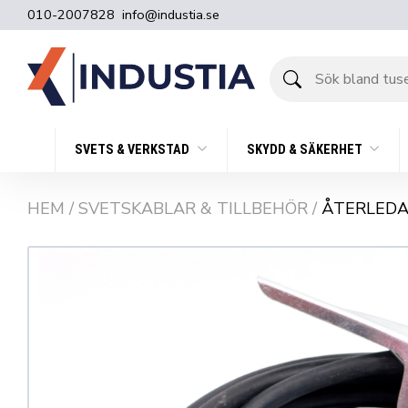
010-2007828
info@industia.se
Sök
bland
tusentals
produkter
SVETS & VERKSTAD
SKYDD & SÄKERHET
HEM
/
SVETSKABLAR & TILLBEHÖR
/
ÅTERLEDA