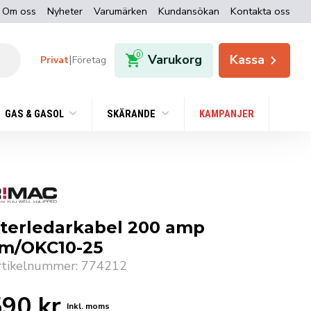
Om oss
Nyheter
Varumärken
Kundansökan
Kontakta oss
0
Varukorg
Kassa
|
Privat
Företag
GAS & GASOL
SKÄRANDE
KAMPANJER
terledarkabel 200 amp
m/OKC10-25
rtikelnummer: 774212
590
kr
Inkl. moms