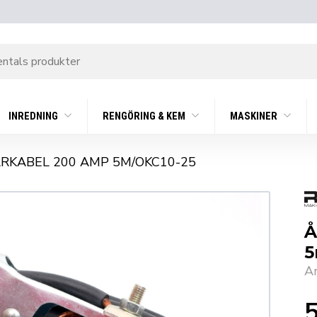
INREDNING
RENGÖRING & KEM
MASKINER
RKABEL 200 AMP 5M/OKC10-25
Å
5
A