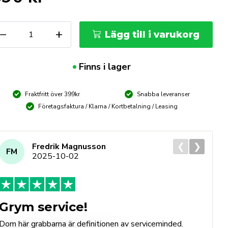
erledarkabel
−
+
Lägg till i varukorg
00
mp
m/OKC10-
Finns i lager
5
ängd
Fraktfritt över 399kr
Snabba leveranser
Företagsfaktura / Klarna / Kortbetalning / Leasing
❮
❯
Fredrik Magnusson
FM
2025-10-02
Grym service!
Dom här grabbarna är definitionen av serviceminded.