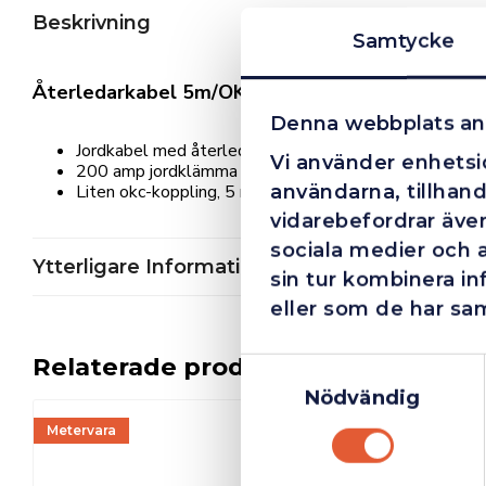
Beskrivning
Samtycke
Återledarkabel 5m/OKC10-25
Denna webbplats an
Jordkabel med återledare
Vi använder enhetsid
200 amp jordklämma
användarna, tillhand
Liten okc-koppling, 5 m kabel
vidarebefordrar även
sociala medier och 
Ytterligare Information
sin tur kombinera i
eller som de har sam
Relaterade produkter
Samtyckesval
Nödvändig
Metervara
I lager