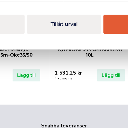
Tillåt urval
abel Orange
Kylvätska Svets/Induktion
5m-Okc35/50
10L
1 531,25
kr
Lägg till
Lägg till
Inkl. moms
Snabba leveranser