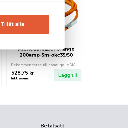
Tillåt alla
Återledarkabel Orange
200amp-5m-okc35/50
Rekommenderas till samtliga JASIC-maskiner från 160 amp upp till 250 amp
528,75
kr
Lägg till
Inkl. moms
Betalsätt