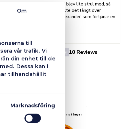
Trots en billigare order, som det blev lite strul med, så
B
agerade dom blixtsnabbt och löste det långt över
Om
h
förväntan. Hade kontakt med Alexander, som förtjänar en
o
extra guldstjärna.
e
St
onserna till
era vår trafik. Vi
4.4
10 Reviews
ån din enhet till de
 med. Dessa kan i
 tillhandahållit
Marknadsföring
Finns i lager