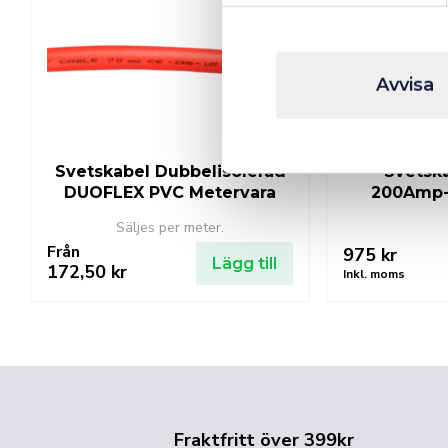
Avvisa
Svetskabel Dubbelisolerad
Svetsk
DUOFLEX PVC Metervara
200Amp-
Säljes per meter.
Från
975
kr
Lägg till
172,50
kr
Inkl. moms
Fraktfritt över 399kr