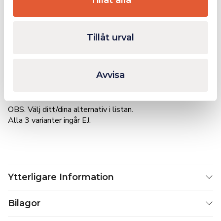
behandling.
Framkallaren (Flaska 3) sprayas nu på den torra ytan,
Tillåt urval
tunt och över hela området från ett avstånd av ca 20-
30 cm.
Efter ca 1-2 minuter binds framkallaren av kontrastmedlet
som trängt in i den. Beroende på deras bredd och djup visas
Avvisa
nu sprickor med en tydlig röd färgmarkering.
OBS. Välj ditt/dina alternativ i listan.
Alla 3 varianter ingår EJ.
Ytterligare Information
Bilagor