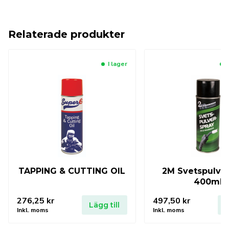
Relaterade produkter
I lager
TAPPING & CUTTING OIL
2M Svetspulve
400ml
276,25
kr
497,50
kr
Lägg till
L
Inkl. moms
Inkl. moms