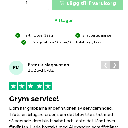
−
+
Lägg till i varukorg
Sprickindikering
mängd
I lager
Fraktfritt över 399kr
Snabba leveranser
Företagsfaktura / Klarna / Kortbetalning / Leasing
❮
❯
Fredrik Magnusson
FM
2025-10-02
Grym service!
Dom här grabbarna är definitionen av serviceminded.
Trots en billigare order, som det blev lite strul med,
så agerade dom blixtsnabbt och löste det långt över
förväntan. Hade kontakt med Alexander, som förtjänar