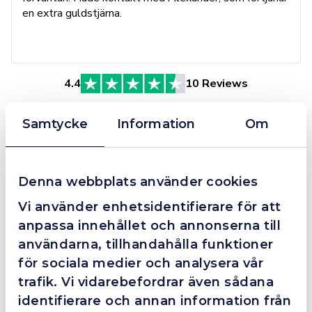
en extra guldstjärna.
4.4
10 Reviews
Samtycke
Information
Om
Beskrivning
2m Sprickindikering
Denna webbplats använder cookies
Vi använder enhetsidentifierare för att
2m Sprickindikering-sats rekommenderas för industri och
anpassa innehållet och annonserna till
verkstäder.
användarna, tillhandahålla funktioner
för sociala medier och analysera vår
Lämplig för låg- och höglegerade stål, för metaller som
trafik. Vi vidarebefordrar även sådana
aluminium, magnesium, koppar, nickel, titan och keramiska
identifierare och annan information från
material.