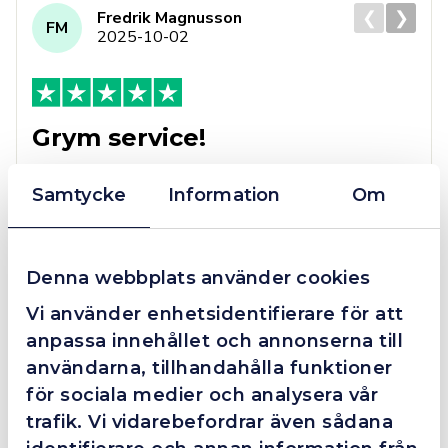
❮
❯
Fredrik Magnusson
FM
2025-10-02
Grym service!
Dom här grabbarna är definitionen av serviceminded.
Trots en billigare order, som det blev lite strul med,
Samtycke
Information
Om
så agerade dom blixtsnabbt och löste det långt över
förväntan. Hade kontakt med Alexander, som förtjänar
en extra guldstjärna.
Denna webbplats använder cookies
Vi använder enhetsidentifierare för att
anpassa innehållet och annonserna till
4.4
10 Reviews
användarna, tillhandahålla funktioner
för sociala medier och analysera vår
trafik. Vi vidarebefordrar även sådana
Beskrivning