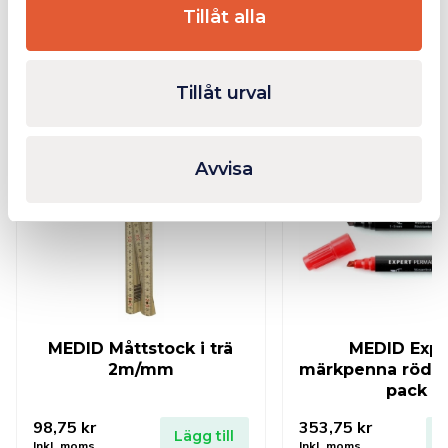
Tillåt alla
Relaterade produkter
Tillåt urval
Finns i lager
Avvisa
MEDID Måttstock i trä
MEDID Expe
2m/mm
märkpenna röd t
pack
98,75
kr
353,75
kr
Lägg till
L
Inkl. moms
Inkl. moms