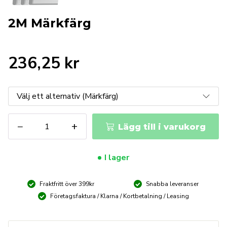
2M Märkfärg
236,25
kr
2M
−
+
Lägg till i varukorg
Märkfärg
mängd
I lager
Fraktfritt över 399kr
Snabba leveranser
Företagsfaktura / Klarna / Kortbetalning / Leasing