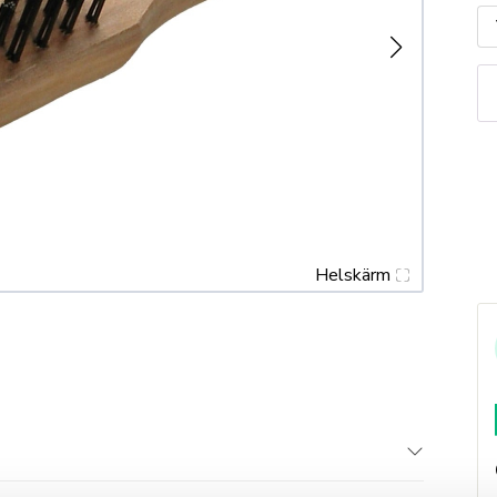
St
tr
m
Helskärm