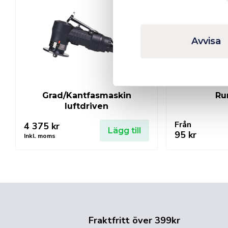
Avvisa
Grad/Kantfasmaskin
Ru
luftdriven
Från
4 375
kr
Lägg till
95
kr
Inkl. moms
Fraktfritt över 399kr