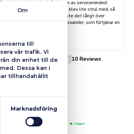
Dom här grabbarna är definitionen av serviceminded.
Trots en billigare order, som det blev lite strul med, så
Om
B
agerade dom blixtsnabbt och löste det långt över
h
förväntan. Hade kontakt med Alexander, som förtjänar en
o
extra guldstjärna.
e
St
onserna till
era vår trafik. Vi
4.4
10 Reviews
ån din enhet till de
 med. Dessa kan i
 tillhandahållit
Marknadsföring
I lager