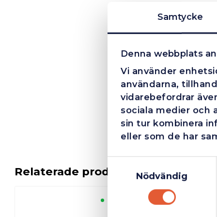
Samtycke
Denna webbplats an
Vi använder enhetsid
användarna, tillhand
vidarebefordrar även
sociala medier och 
sin tur kombinera i
eller som de har sam
Samtyckesval
Relaterade produkter
Nödvändig
Finns i lager