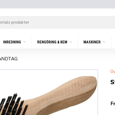
INREDNING
RENGÖRING & KEM
MASKINER
ANDTAG
Öv
S
F