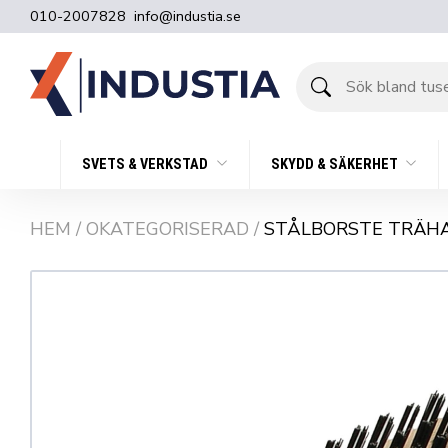
010-2007828
info@industia.se
Sök
bland
tusentals
produkter
SVETS & VERKSTAD
SKYDD & SÄKERHET
HEM
/
OKATEGORISERAD
/
STÅLBORSTE TRÄH