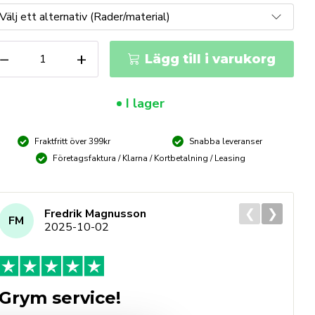
ålborste
−
+
Lägg till i varukorg
ähandtag
ängd
I lager
Fraktfritt över 399kr
Snabba leveranser
Företagsfaktura / Klarna / Kortbetalning / Leasing
❮
❯
Fredrik Magnusson
FM
2025-10-02
Grym service!