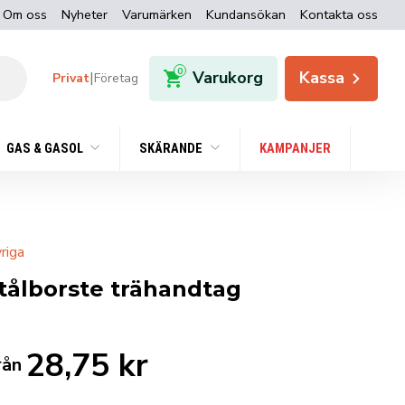
Om oss
Nyheter
Varumärken
Kundansökan
Kontakta oss
0
Varukorg
Kassa
|
Privat
Företag
GAS & GASOL
SKÄRANDE
KAMPANJER
riga
tålborste trähandtag
28,75
kr
rån